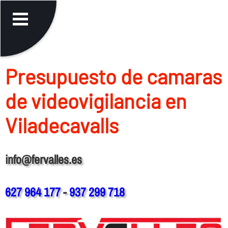
Presupuesto de camaras
de videovigilancia en
Viladecavalls
info@fervalles.es
627 964 177
-
937 299 718