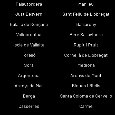
Palautordera
Manlleu
Just Desvern
Sant Feliu de Llobregat
Eulàlia de Ronçana
Balsareny
Vallgorguina
Pere Sallavinera
Iscle de Vallalta
Rupit i Pruit
Torelló
Cornellà de Llobregat
Sora
Mediona
Argentona
Arenys de Munt
Arenys de Mar
Bigues i Riells
Berga
Santa Coloma de Cervelló
Casserres
Carme