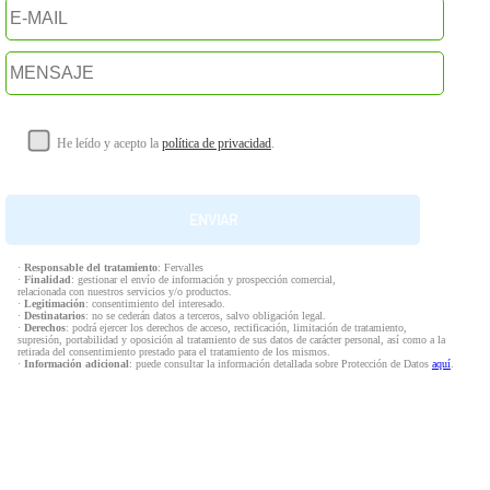
He leído y acepto la
política de privacidad
.
·
Responsable del tratamiento
: Fervalles
·
Finalidad
: gestionar el envío de información y prospección comercial,
relacionada con nuestros servicios y/o productos.
·
Legitimación
: consentimiento del interesado.
·
Destinatarios
: no se cederán datos a terceros, salvo obligación legal.
·
Derechos
: podrá ejercer los derechos de acceso, rectificación, limitación de tratamiento,
supresión, portabilidad y oposición al tratamiento de sus datos de carácter personal, así como a la
retirada del consentimiento prestado para el tratamiento de los mismos.
·
Información adicional
: puede consultar la información detallada sobre Protección de Datos
aquí
.