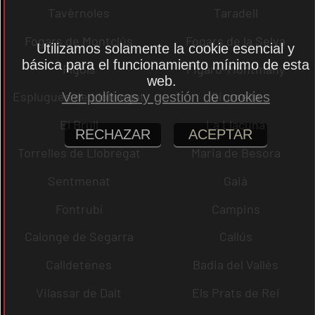
Tavèrnoles
Taradell
Fogars de Montclús
Fogars de la Selva
Utilizamos solamente la cookie esencial y
básica para el funcionamiento mínimo de esta
Fígols
Figaró-Montmany
web.
Esplugues de Llobregat
Gironella
Ver políticas y gestión de cookies
El Brull
La Llacuna
RECHAZAR
ACEPTAR
Torrelles de Llobregat
Maria de Besora
Sentmenat
Gaià
Fontrubí
Campins
Calonge de Segarra
Callús
Calldetenes
Badia del Vallès
Vilassar de Dalt
Els Prats de Rei