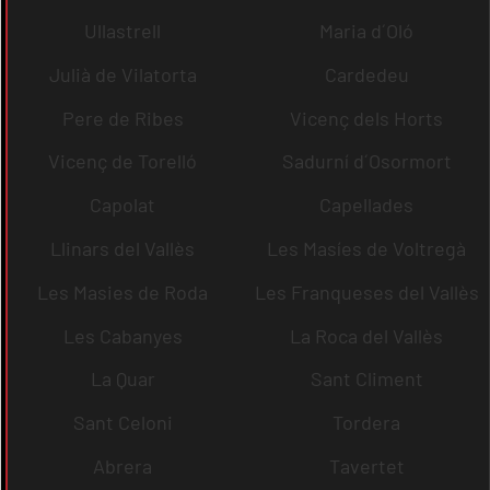
Ullastrell
Maria d´Oló
Julià de Vilatorta
Cardedeu
Pere de Ribes
Vicenç dels Horts
Vicenç de Torelló
Sadurní d´Osormort
Capolat
Capellades
Llinars del Vallès
Les Masíes de Voltregà
Les Masies de Roda
Les Franqueses del Vallès
Les Cabanyes
La Roca del Vallès
La Quar
Sant Climent
Sant Celoni
Tordera
Abrera
Tavertet