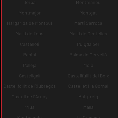
Jorba
Montmaneu
Montmajor
Montgat
Margarida de Montbui
Martí Sarroca
Martí de Tous
Martí de Centelles
Castellolí
Puigdàlber
Papiol
Palma de Cervelló
Pallejà
Moià
Castellgalí
Castellfullit del Boix
Castellfollit de Riubregós
Castellet i la Gornal
Castell de l´Areny
Puig-reig
rrius
Malla
Montesquiu
La Granada