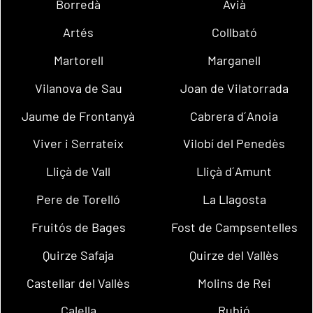
Borredà
Avià
Artés
Collbató
Martorell
Marganell
Vilanova de Sau
Joan de Vilatorrada
Jaume de Frontanyà
Cabrera d´Anoia
Viver i Serrateix
Vilobí del Penedès
Lliçà de Vall
Lliçà d´Amunt
Pere de Torelló
La Llagosta
Fruitós de Bages
Fost de Campsentelles
Quirze Safaja
Quirze del Vallès
Castellar del Vallès
Molins de Rei
Calella
Rubió