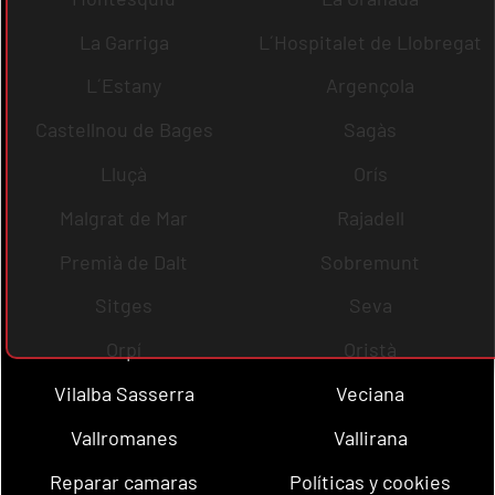
La Garriga
L´Hospitalet de Llobregat
L´Estany
Argençola
Castellnou de Bages
Sagàs
Lluçà
Orís
Malgrat de Mar
Rajadell
Premià de Dalt
Sobremunt
Sitges
Seva
Orpí
Oristà
Vilalba Sasserra
Veciana
Vallromanes
Vallirana
Reparar camaras
Políticas y cookies