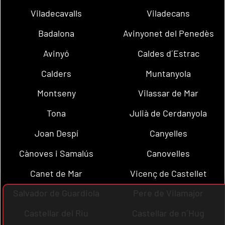
Viladecavalls
Viladecans
Badalona
Avinyonet del Penedès
Avinyó
Caldes d´Estrac
Calders
Muntanyola
Montseny
Vilassar de Mar
Tona
Julià de Cerdanyola
Joan Despí
Canyelles
Cànoves i Samalús
Canovelles
Canet de Mar
Vicenç de Castellet
Salvador de Guardiola
Pere de Vilamajor
Castellar del Riu
Castellar de n´Hug