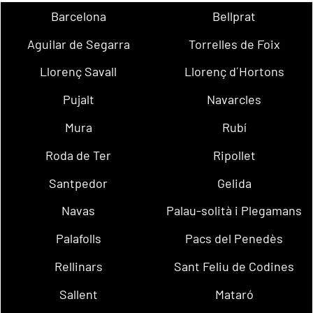
Barcelona
Bellprat
Aguilar de Segarra
Torrelles de Foix
Llorenç Savall
Llorenç d´Hortons
Pujalt
Navarcles
Mura
Rubí
Roda de Ter
Ripollet
Santpedor
Gelida
Navas
Palau-solità i Plegamans
Palafolls
Pacs del Penedès
Rellinars
Sant Feliu de Codines
Sallent
Mataró