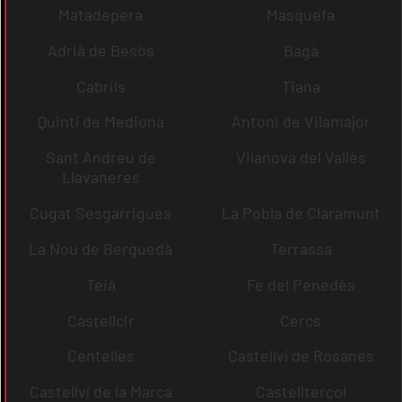
Matadepera
Masquefa
Adrià de Besòs
Bagà
Cabrils
Tiana
Quintí de Mediona
Antoni de Vilamajor
Sant Andreu de
Vilanova del Vallès
Llavaneres
Cugat Sesgarrigues
La Pobla de Claramunt
La Nou de Berguedà
Terrassa
Teià
Fe del Penedès
Castellcir
Cercs
Centelles
Castellví de Rosanes
Castellví de la Marca
Castellterçol