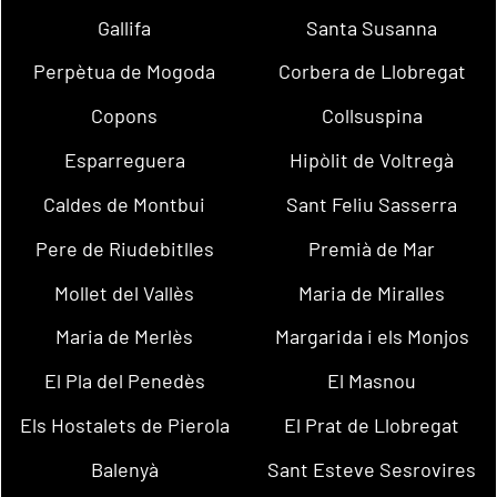
Gallifa
Santa Susanna
Perpètua de Mogoda
Corbera de Llobregat
Copons
Collsuspina
Esparreguera
Hipòlit de Voltregà
Caldes de Montbui
Sant Feliu Sasserra
Pere de Riudebitlles
Premià de Mar
Mollet del Vallès
Maria de Miralles
Maria de Merlès
Margarida i els Monjos
El Pla del Penedès
El Masnou
Els Hostalets de Pierola
El Prat de Llobregat
Balenyà
Sant Esteve Sesrovires