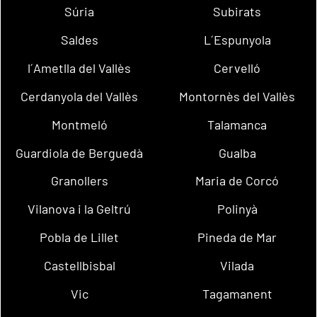
Súria
Subirats
Saldes
L´Espunyola
l´Ametlla del Vallès
Cervelló
Cerdanyola del Vallès
Montornès del Vallès
Montmeló
Talamanca
Guardiola de Berguedà
Gualba
Granollers
Maria de Corcó
Vilanova i la Geltrú
Polinyà
Pobla de Lillet
Pineda de Mar
Castellbisbal
Vilada
Vic
Tagamanent