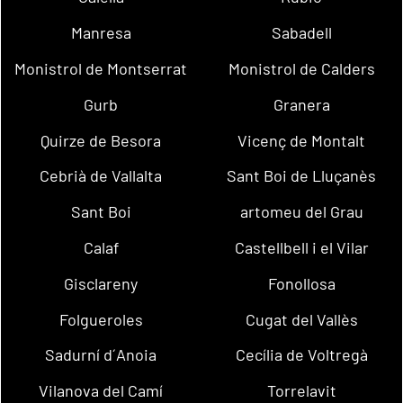
Manresa
Sabadell
Monistrol de Montserrat
Monistrol de Calders
Gurb
Granera
Quirze de Besora
Vicenç de Montalt
Cebrià de Vallalta
Sant Boi de Lluçanès
Sant Boi
artomeu del Grau
Calaf
Castellbell i el Vilar
Gisclareny
Fonollosa
Folgueroles
Cugat del Vallès
Sadurní d´Anoia
Cecília de Voltregà
Vilanova del Camí
Torrelavit