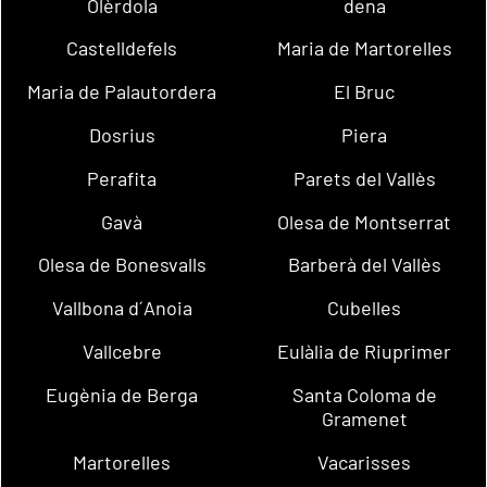
Olèrdola
dena
Castelldefels
Maria de Martorelles
Maria de Palautordera
El Bruc
Dosrius
Piera
Perafita
Parets del Vallès
Gavà
Olesa de Montserrat
Olesa de Bonesvalls
Barberà del Vallès
Vallbona d´Anoia
Cubelles
Vallcebre
Eulàlia de Riuprimer
Eugènia de Berga
Santa Coloma de
Gramenet
Martorelles
Vacarisses