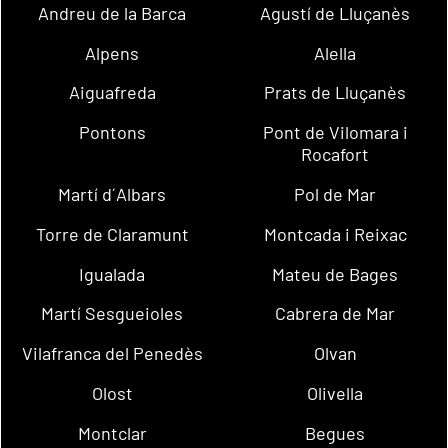
Andreu de la Barca
Agustí de Lluçanès
Alpens
Alella
Aiguafreda
Prats de Lluçanès
Pontons
Pont de Vilomara i
Rocafort
Martí d´Albars
Pol de Mar
Torre de Claramunt
Montcada i Reixac
Igualada
Mateu de Bages
Martí Sesgueioles
Cabrera de Mar
Vilafranca del Penedès
Olvan
Olost
Olivella
Montclar
Begues