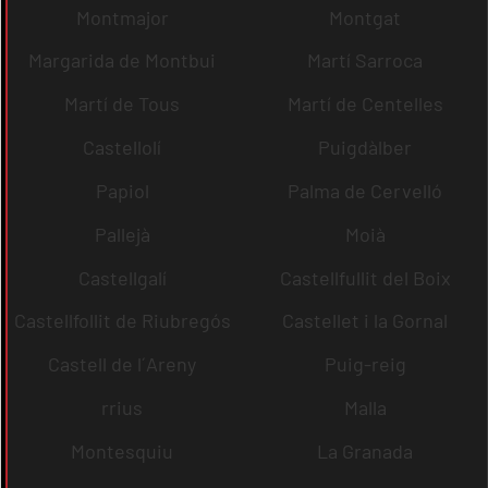
Montmajor
Montgat
Margarida de Montbui
Martí Sarroca
Martí de Tous
Martí de Centelles
Castellolí
Puigdàlber
Papiol
Palma de Cervelló
Pallejà
Moià
Castellgalí
Castellfullit del Boix
Castellfollit de Riubregós
Castellet i la Gornal
Castell de l´Areny
Puig-reig
rrius
Malla
Montesquiu
La Granada