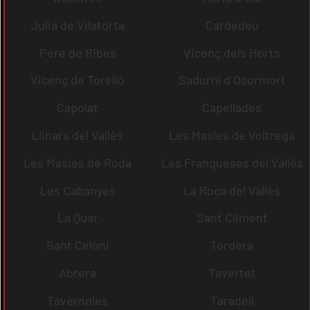
Julià de Vilatorta
Cardedeu
Pere de Ribes
Vicenç dels Horts
Vicenç de Torelló
Sadurní d´Osormort
Capolat
Capellades
Llinars del Vallès
Les Masíes de Voltregà
Les Masies de Roda
Les Franqueses del Vallès
Les Cabanyes
La Roca del Vallès
La Quar
Sant Climent
Sant Celoni
Tordera
Abrera
Tavertet
Tavèrnoles
Taradell