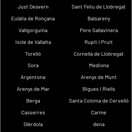
Just Desvern
Sant Feliu de Llobregat
Eulàlia de Ronçana
Balsareny
Vallgorguina
Pere Sallavinera
Iscle de Vallalta
Rupit i Pruit
Torelló
Cornellà de Llobregat
Sora
Mediona
Argentona
Arenys de Munt
Arenys de Mar
Bigues i Riells
Berga
Santa Coloma de Cervelló
Casserres
Carme
Olèrdola
dena