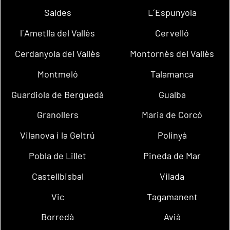
Saldes
L´Espunyola
l´Ametlla del Vallès
Cervelló
Cerdanyola del Vallès
Montornès del Vallès
Montmeló
Talamanca
Guardiola de Berguedà
Gualba
Granollers
Maria de Corcó
Vilanova i la Geltrú
Polinyà
Pobla de Lillet
Pineda de Mar
Castellbisbal
Vilada
Vic
Tagamanent
Borredà
Avià