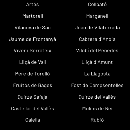
Artés
Collbató
Martorell
Marganell
Vilanova de Sau
Joan de Vilatorrada
Jaume de Frontanyà
Cabrera d´Anoia
Viver i Serrateix
Vilobí del Penedès
Lliçà de Vall
Lliçà d´Amunt
Pere de Torelló
La Llagosta
Fruitós de Bages
Fost de Campsentelles
Quirze Safaja
Quirze del Vallès
Castellar del Vallès
Molins de Rei
Calella
Rubió