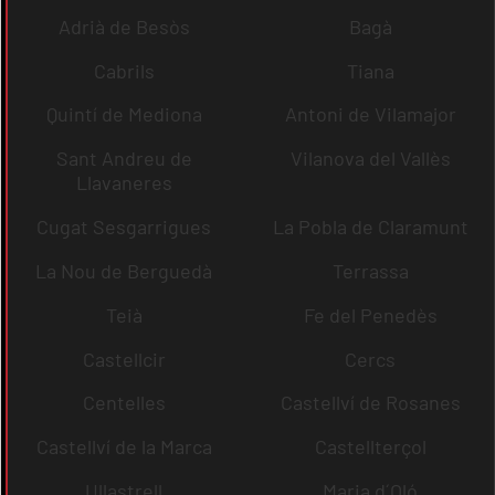
Adrià de Besòs
Bagà
Cabrils
Tiana
Quintí de Mediona
Antoni de Vilamajor
Sant Andreu de
Vilanova del Vallès
Llavaneres
Cugat Sesgarrigues
La Pobla de Claramunt
La Nou de Berguedà
Terrassa
Teià
Fe del Penedès
Castellcir
Cercs
Centelles
Castellví de Rosanes
Castellví de la Marca
Castellterçol
Ullastrell
Maria d´Oló