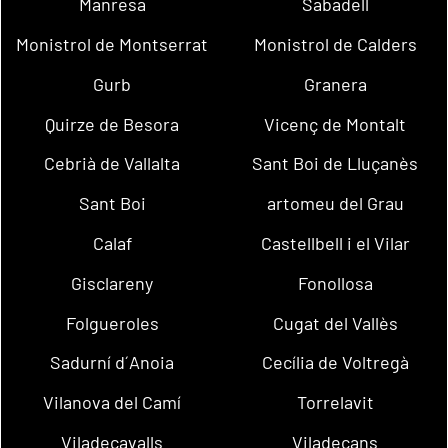
Manresa
Sabadell
Monistrol de Montserrat
Monistrol de Calders
Gurb
Granera
Quirze de Besora
Vicenç de Montalt
Cebrià de Vallalta
Sant Boi de Lluçanès
Sant Boi
artomeu del Grau
Calaf
Castellbell i el Vilar
Gisclareny
Fonollosa
Folgueroles
Cugat del Vallès
Sadurní d´Anoia
Cecília de Voltregà
Vilanova del Camí
Torrelavit
Viladecavalls
Viladecans