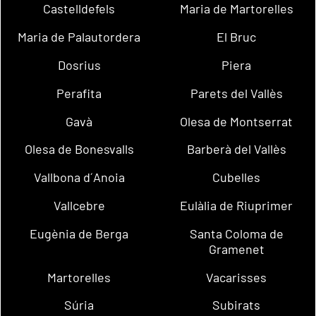
Castelldefels
Maria de Martorelles
Maria de Palautordera
El Bruc
Dosrius
Piera
Perafita
Parets del Vallès
Gavà
Olesa de Montserrat
Olesa de Bonesvalls
Barberà del Vallès
Vallbona d´Anoia
Cubelles
Vallcebre
Eulàlia de Riuprimer
Eugènia de Berga
Santa Coloma de
Gramenet
Martorelles
Vacarisses
Súria
Subirats