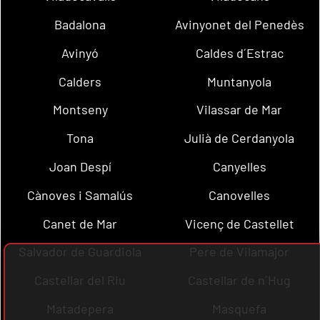
Badalona
Avinyonet del Penedès
Avinyó
Caldes d´Estrac
Calders
Muntanyola
Montseny
Vilassar de Mar
Tona
Julià de Cerdanyola
Joan Despí
Canyelles
Cànoves i Samalús
Canovelles
Canet de Mar
Vicenç de Castellet
Salvador de Guardiola
Pere de Vilamajor
Castellar del Riu
Castellar de n´Hug
Matadepera
Masquefa