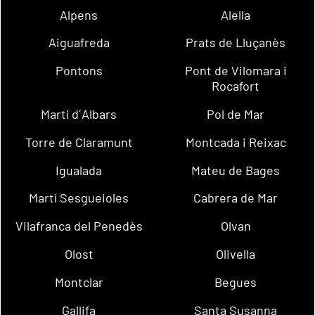
Alpens
Alella
Aiguafreda
Prats de Lluçanès
Pontons
Pont de Vilomara i
Rocafort
Martí d´Albars
Pol de Mar
Torre de Claramunt
Montcada i Reixac
Igualada
Mateu de Bages
Martí Sesgueioles
Cabrera de Mar
Vilafranca del Penedès
Olvan
Olost
Olivella
Montclar
Begues
Gallifa
Santa Susanna