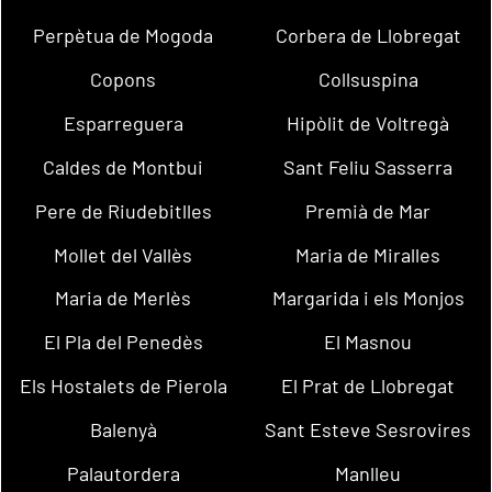
Perpètua de Mogoda
Corbera de Llobregat
Copons
Collsuspina
Esparreguera
Hipòlit de Voltregà
Caldes de Montbui
Sant Feliu Sasserra
Pere de Riudebitlles
Premià de Mar
Mollet del Vallès
Maria de Miralles
Maria de Merlès
Margarida i els Monjos
El Pla del Penedès
El Masnou
Els Hostalets de Pierola
El Prat de Llobregat
Balenyà
Sant Esteve Sesrovires
Palautordera
Manlleu