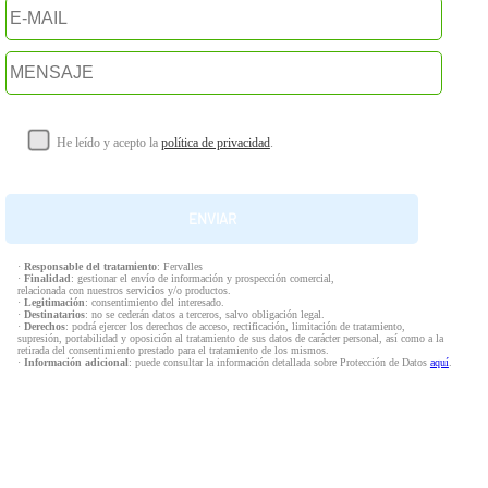
He leído y acepto la
política de privacidad
.
·
Responsable del tratamiento
: Fervalles
·
Finalidad
: gestionar el envío de información y prospección comercial,
relacionada con nuestros servicios y/o productos.
·
Legitimación
: consentimiento del interesado.
·
Destinatarios
: no se cederán datos a terceros, salvo obligación legal.
·
Derechos
: podrá ejercer los derechos de acceso, rectificación, limitación de tratamiento,
supresión, portabilidad y oposición al tratamiento de sus datos de carácter personal, así como a la
retirada del consentimiento prestado para el tratamiento de los mismos.
·
Información adicional
: puede consultar la información detallada sobre Protección de Datos
aquí
.