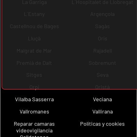
La Garriga
L´Hospitalet de Llobregat
L´Estany
Argençola
Castellnou de Bages
Sagàs
Lluçà
Orís
Malgrat de Mar
Rajadell
Premià de Dalt
Sobremunt
Sitges
Seva
Orpí
Oristà
Vilalba Sasserra
Veciana
Vallromanes
Vallirana
Reparar camaras
Políticas y cookies
videovigilancia
Calldetenes