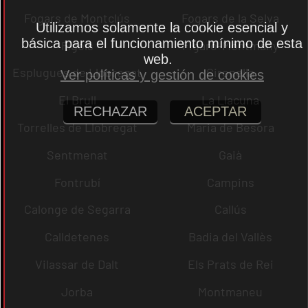
Fogars de Montclús
Fogars de la Selva
Utilizamos solamente la cookie esencial y
básica para el funcionamiento mínimo de esta
Fígols
Figaró-Montmany
web.
Esplugues de Llobregat
Gironella
Ver políticas y gestión de cookies
El Brull
La Llacuna
RECHAZAR
ACEPTAR
Torrelles de Llobregat
Maria de Besora
Sentmenat
Gaià
Fontrubí
Campins
Calonge de Segarra
Callús
Calldetenes
Badia del Vallès
Vilassar de Dalt
Els Prats de Rei
Jorba
Montmaneu