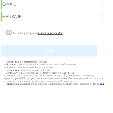
He leído y acepto la
política de privacidad
.
·
Responsable del tratamiento
: Fervalles
·
Finalidad
: gestionar el envío de información y prospección comercial,
relacionada con nuestros servicios y/o productos.
·
Legitimación
: consentimiento del interesado.
·
Destinatarios
: no se cederán datos a terceros, salvo obligación legal.
·
Derechos
: podrá ejercer los derechos de acceso, rectificación, limitación de tratamiento,
supresión, portabilidad y oposición al tratamiento de sus datos de carácter personal, así como a la
retirada del consentimiento prestado para el tratamiento de los mismos.
·
Información adicional
: puede consultar la información detallada sobre Protección de Datos
aquí
.