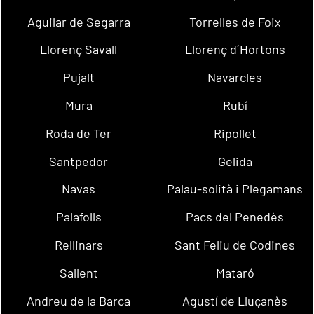
Aguilar de Segarra
Torrelles de Foix
Llorenç Savall
Llorenç d´Hortons
Pujalt
Navarcles
Mura
Rubí
Roda de Ter
Ripollet
Santpedor
Gelida
Navas
Palau-solità i Plegamans
Palafolls
Pacs del Penedès
Rellinars
Sant Feliu de Codines
Sallent
Mataró
Andreu de la Barca
Agustí de Lluçanès