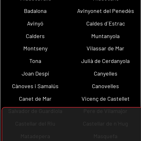
Badalona
Avinyonet del Penedès
Avinyó
Caldes d´Estrac
Calders
Muntanyola
Montseny
Vilassar de Mar
Tona
Julià de Cerdanyola
Joan Despí
Canyelles
Cànoves i Samalús
Canovelles
Canet de Mar
Vicenç de Castellet
Salvador de Guardiola
Pere de Vilamajor
Castellar del Riu
Castellar de n´Hug
Matadepera
Masquefa