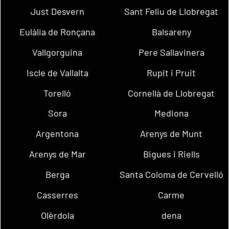
Just Desvern
Sant Feliu de Llobregat
Eulàlia de Ronçana
Balsareny
Vallgorguina
Pere Sallavinera
Iscle de Vallalta
Rupit i Pruit
Torelló
Cornellà de Llobregat
Sora
Mediona
Argentona
Arenys de Munt
Arenys de Mar
Bigues i Riells
Berga
Santa Coloma de Cervelló
Casserres
Carme
Olèrdola
dena