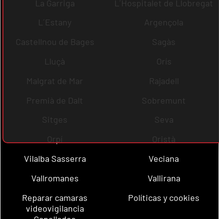
La Garriga
L´Hospitalet de Llobregat
L´Estany
Argençola
Castellnou de Bages
Sagàs
Lluçà
Orís
Malgrat de Mar
Rajadell
Premià de Dalt
Sobremunt
Sitges
Seva
Orpí
Oristà
Vilalba Sasserra
Veciana
Vallromanes
Vallirana
Reparar camaras
Políticas y cookies
videovigilancia
Capellades