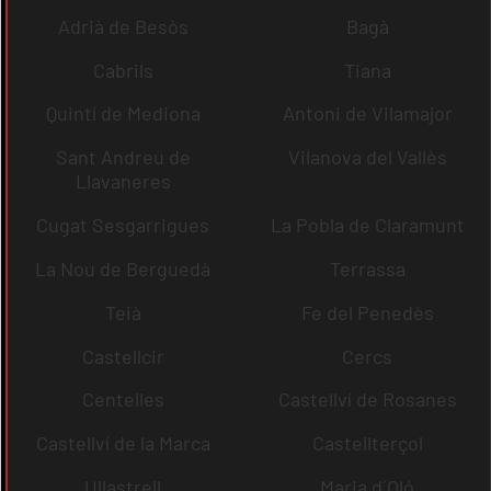
Adrià de Besòs
Bagà
Cabrils
Tiana
Quintí de Mediona
Antoni de Vilamajor
Sant Andreu de
Vilanova del Vallès
Llavaneres
Cugat Sesgarrigues
La Pobla de Claramunt
La Nou de Berguedà
Terrassa
Teià
Fe del Penedès
Castellcir
Cercs
Centelles
Castellví de Rosanes
Castellví de la Marca
Castellterçol
Ullastrell
Maria d´Oló