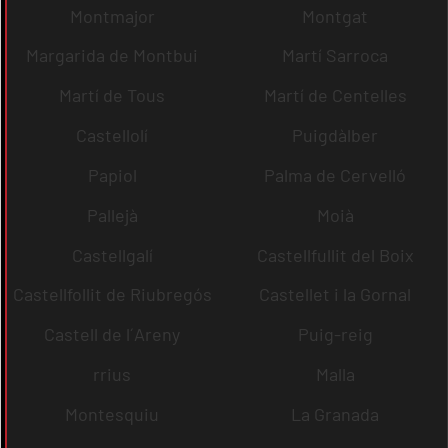
Montmajor
Montgat
Margarida de Montbui
Martí Sarroca
Martí de Tous
Martí de Centelles
Castellolí
Puigdàlber
Papiol
Palma de Cervelló
Pallejà
Moià
Castellgalí
Castellfullit del Boix
Castellfollit de Riubregós
Castellet i la Gornal
Castell de l´Areny
Puig-reig
rrius
Malla
Montesquiu
La Granada