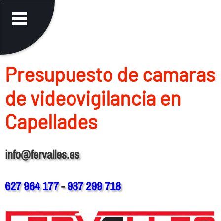
Presupuesto de camaras
de videovigilancia en
Capellades
info@fervalles.es
627 964 177
-
937 299 718