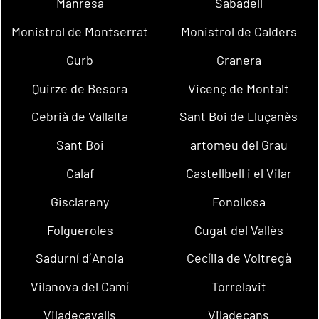
Manresa
Sabadell
Monistrol de Montserrat
Monistrol de Calders
Gurb
Granera
Quirze de Besora
Vicenç de Montalt
Cebrià de Vallalta
Sant Boi de Lluçanès
Sant Boi
artomeu del Grau
Calaf
Castellbell i el Vilar
Gisclareny
Fonollosa
Folgueroles
Cugat del Vallès
Sadurní d´Anoia
Cecília de Voltregà
Vilanova del Camí
Torrelavit
Viladecavalls
Viladecans