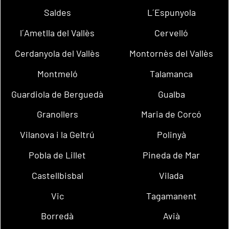
Saldes
L´Espunyola
l´Ametlla del Vallès
Cervelló
Cerdanyola del Vallès
Montornès del Vallès
Montmeló
Talamanca
Guardiola de Berguedà
Gualba
Granollers
Maria de Corcó
Vilanova i la Geltrú
Polinyà
Pobla de Lillet
Pineda de Mar
Castellbisbal
Vilada
Vic
Tagamanent
Borredà
Avià