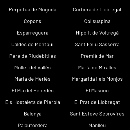
Perpètua de Mogoda
Corbera de Llobregat
Copons
Collsuspina
Esparreguera
Hipòlit de Voltregà
Caldes de Montbui
Sant Feliu Sasserra
Pere de Riudebitlles
Premià de Mar
Mollet del Vallès
Maria de Miralles
Maria de Merlès
Margarida i els Monjos
El Pla del Penedès
El Masnou
Els Hostalets de Pierola
El Prat de Llobregat
Balenyà
Sant Esteve Sesrovires
Palautordera
Manlleu