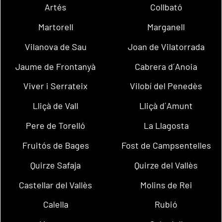
Artés
Collbató
Martorell
Marganell
Vilanova de Sau
Joan de Vilatorrada
Jaume de Frontanyà
Cabrera d´Anoia
Viver i Serrateix
Vilobí del Penedès
Lliçà de Vall
Lliçà d´Amunt
Pere de Torelló
La Llagosta
Fruitós de Bages
Fost de Campsentelles
Quirze Safaja
Quirze del Vallès
Castellar del Vallès
Molins de Rei
Calella
Rubió