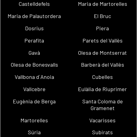
Castelldefels
Maria de Martorelles
Maria de Palautordera
El Bruc
Dosrius
Piera
Perafita
Parets del Vallès
Gavà
Olesa de Montserrat
Olesa de Bonesvalls
Barberà del Vallès
Vallbona d´Anoia
Cubelles
Vallcebre
Eulàlia de Riuprimer
Eugènia de Berga
Santa Coloma de
Gramenet
Martorelles
Vacarisses
Súria
Subirats