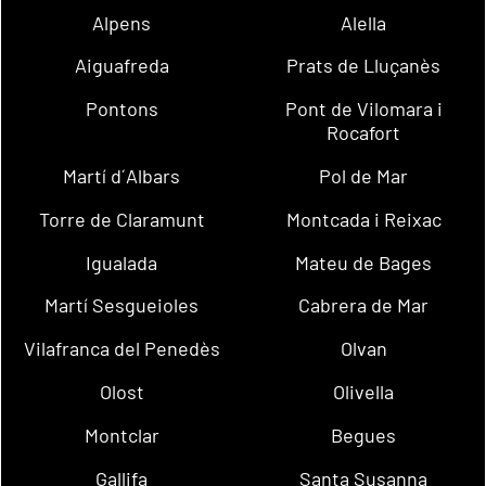
Alpens
Alella
Aiguafreda
Prats de Lluçanès
Pontons
Pont de Vilomara i
Rocafort
Martí d´Albars
Pol de Mar
Torre de Claramunt
Montcada i Reixac
Igualada
Mateu de Bages
Martí Sesgueioles
Cabrera de Mar
Vilafranca del Penedès
Olvan
Olost
Olivella
Montclar
Begues
Gallifa
Santa Susanna