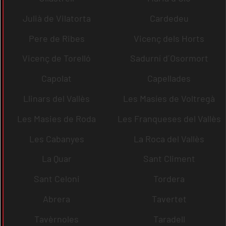
Julià de Vilatorta
Cardedeu
Pere de Ribes
Vicenç dels Horts
Vicenç de Torelló
Sadurní d´Osormort
Capolat
Capellades
Llinars del Vallès
Les Masíes de Voltregà
Les Masies de Roda
Les Franqueses del Vallès
Les Cabanyes
La Roca del Vallès
La Quar
Sant Climent
Sant Celoni
Tordera
Abrera
Tavertet
Tavèrnoles
Taradell