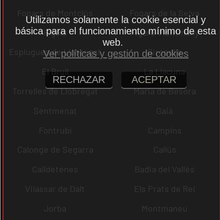
Fogars de Montclús
Fogars de la Selva
Utilizamos solamente la cookie esencial y
básica para el funcionamiento mínimo de esta
Fígols
Figaró-Montmany
web.
Esplugues de Llobregat
Gironella
Ver políticas y gestión de cookies
El Brull
La Llacuna
RECHAZAR
ACEPTAR
Torrelles de Llobregat
Maria de Besora
Sentmenat
Gaià
Fontrubí
Campins
Calonge de Segarra
Callús
Calldetenes
Badia del Vallès
Vilassar de Dalt
Els Prats de Rei
Jorba
Montmaneu