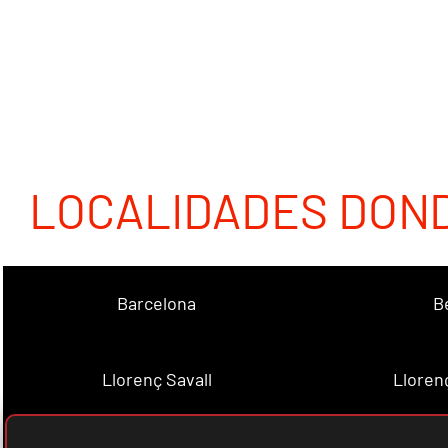
LOCALIDADES DON
Barcelona
B
Llorenç Savall
Lloren