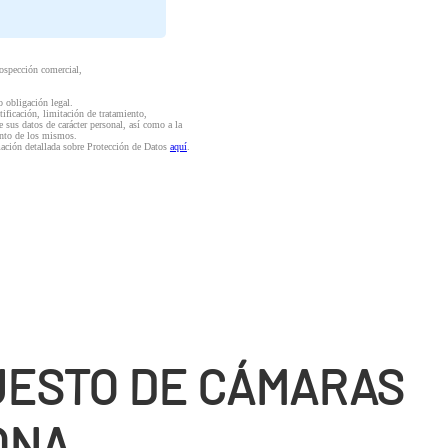
rospección comercial,
o obligación legal.
ctificación, limitación de tratamiento,
e sus datos de carácter personal, así como a la
iento de los mismos.
mación detallada sobre Protección de Datos
aquí
.
ESTO DE CÁMARAS
ONA