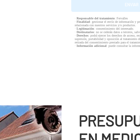
·
Responsable del tratamiento
: Fervalles
·
Finalidad
: gestionar el envío de información y p
relacionada con nuestros servicios y/o productos.
·
Legitimación
: consentimiento del interesado.
·
Destinatarios
: no se cederán datos a terceros, salv
·
Derechos
: podrá ejercer los derechos de acceso, re
supresión, portabilidad y oposición al tratamiento d
retirada del consentimiento prestado para el tratam
·
Información adicional
: puede consultar la infor
PRESUPU
EN MEDI