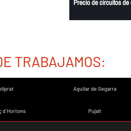
Precio de circuitos d
DE TRABAJAMOS:
ellprat
Aguilar de Segarra
ç d´Hortons
Pujalt