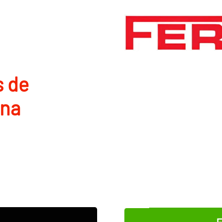
s de
ona
E