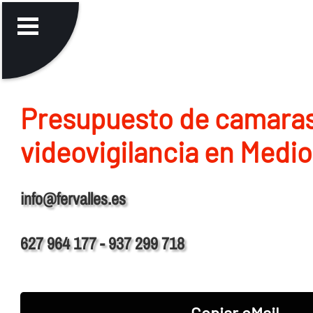
Presupuesto de camara
videovigilancia en Medi
info@fervalles.es
627 964 177 - 937 299 718
Copiar eMail