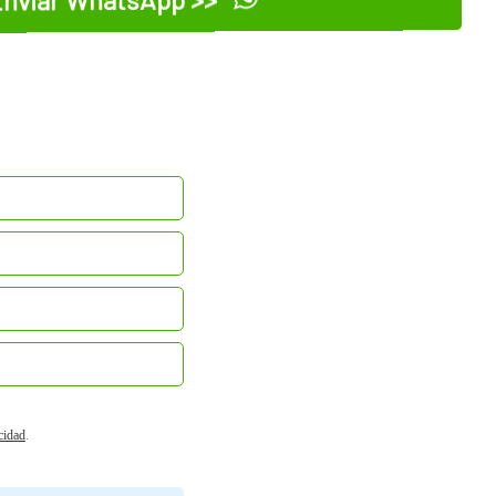
acidad
.