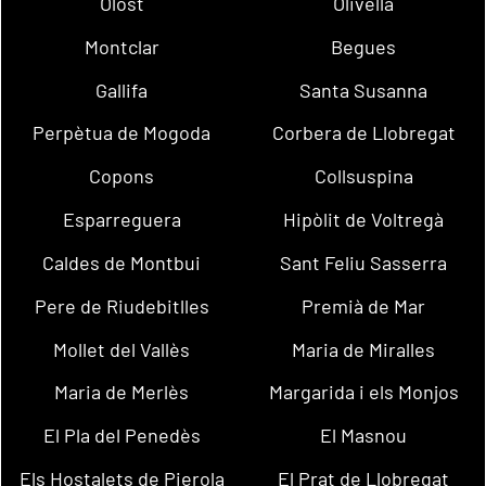
Olost
Olivella
Montclar
Begues
Gallifa
Santa Susanna
Perpètua de Mogoda
Corbera de Llobregat
Copons
Collsuspina
Esparreguera
Hipòlit de Voltregà
Caldes de Montbui
Sant Feliu Sasserra
Pere de Riudebitlles
Premià de Mar
Mollet del Vallès
Maria de Miralles
Maria de Merlès
Margarida i els Monjos
El Pla del Penedès
El Masnou
Els Hostalets de Pierola
El Prat de Llobregat