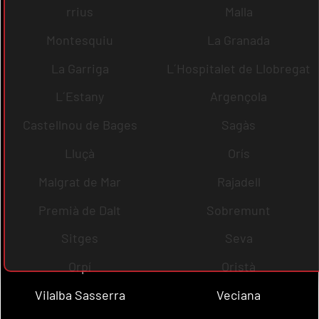
rrius
Malla
Montesquiu
La Granada
La Garriga
L´Hospitalet de Llobregat
L´Estany
Argençola
Castellnou de Bages
Sagàs
Lluçà
Orís
Malgrat de Mar
Rajadell
Premià de Dalt
Sobremunt
Sitges
Seva
Orpí
Oristà
Vilalba Sasserra
Veciana