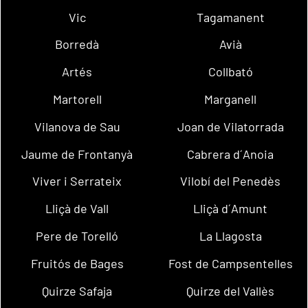
Vic
Tagamanent
Borredà
Avià
Artés
Collbató
Martorell
Marganell
Vilanova de Sau
Joan de Vilatorrada
Jaume de Frontanyà
Cabrera d´Anoia
Viver i Serrateix
Vilobí del Penedès
Lliçà de Vall
Lliçà d´Amunt
Pere de Torelló
La Llagosta
Fruitós de Bages
Fost de Campsentelles
Quirze Safaja
Quirze del Vallès