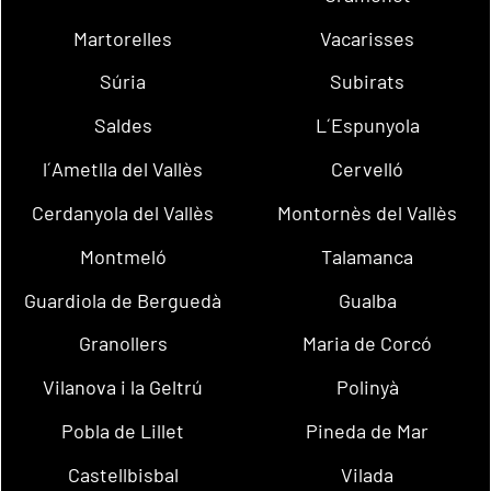
Martorelles
Vacarisses
Súria
Subirats
Saldes
L´Espunyola
l´Ametlla del Vallès
Cervelló
Cerdanyola del Vallès
Montornès del Vallès
Montmeló
Talamanca
Guardiola de Berguedà
Gualba
Granollers
Maria de Corcó
Vilanova i la Geltrú
Polinyà
Pobla de Lillet
Pineda de Mar
Castellbisbal
Vilada