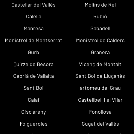
Castellar del Vallès
Molins de Rei
Calella
Rubió
Manresa
Sabadell
Monistrol de Montserrat
Monistrol de Calders
Gurb
Granera
Quirze de Besora
Vicenç de Montalt
Cebrià de Vallalta
Sant Boi de Lluçanès
Sant Boi
artomeu del Grau
Calaf
Castellbell i el Vilar
Gisclareny
Fonollosa
Folgueroles
Cugat del Vallès