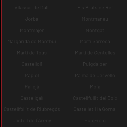
Vilassar de Dalt
Els Prats de Rei
Jorba
Montmaneu
Montmajor
Montgat
Margarida de Montbui
Martí Sarroca
Martí de Tous
Martí de Centelles
Castellolí
Puigdàlber
Papiol
Palma de Cervelló
Pallejà
Moià
Castellgalí
Castellfullit del Boix
Castellfollit de Riubregós
Castellet i la Gornal
Castell de l´Areny
Puig-reig