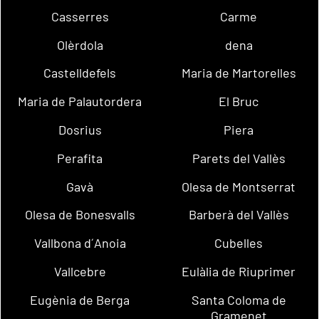
Casserres
Carme
Olèrdola
dena
Castelldefels
Maria de Martorelles
Maria de Palautordera
El Bruc
Dosrius
Piera
Perafita
Parets del Vallès
Gavà
Olesa de Montserrat
Olesa de Bonesvalls
Barberà del Vallès
Vallbona d´Anoia
Cubelles
Vallcebre
Eulàlia de Riuprimer
Eugènia de Berga
Santa Coloma de
Gramenet