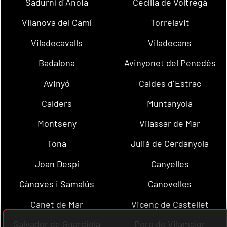
Sadurní d´Anoia
Cecília de Voltregà
Vilanova del Camí
Torrelavit
Viladecavalls
Viladecans
Badalona
Avinyonet del Penedès
Avinyó
Caldes d´Estrac
Calders
Muntanyola
Montseny
Vilassar de Mar
Tona
Julià de Cerdanyola
Joan Despí
Canyelles
Cànoves i Samalús
Canovelles
Canet de Mar
Vicenç de Castellet
Salvador de Guardiola
Pere de Vilamajor