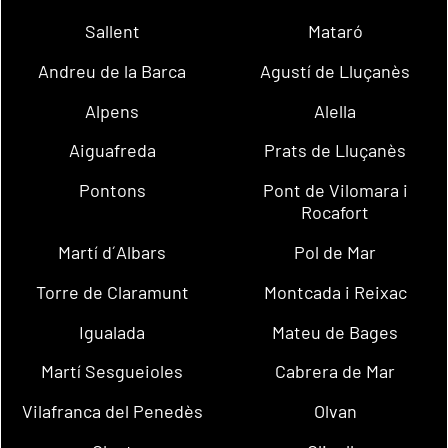
Sallent
Mataró
Andreu de la Barca
Agustí de Lluçanès
Alpens
Alella
Aiguafreda
Prats de Lluçanès
Pontons
Pont de Vilomara i
Rocafort
Martí d´Albars
Pol de Mar
Torre de Claramunt
Montcada i Reixac
Igualada
Mateu de Bages
Martí Sesgueioles
Cabrera de Mar
Vilafranca del Penedès
Olvan