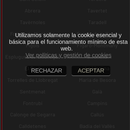
Abrera
Tavertet
Tavèrnoles
Taradell
Fogars de Montclús
Fogars de la Selva
Utilizamos solamente la cookie esencial y
básica para el funcionamiento mínimo de esta
Fígols
Figaró-Montmany
web.
Ver políticas y gestión de cookies
Esplugues de Llobregat
Gironella
El Brull
La Llacuna
RECHAZAR
ACEPTAR
Torrelles de Llobregat
Maria de Besora
Sentmenat
Gaià
Fontrubí
Campins
Calonge de Segarra
Callús
Calldetenes
Badia del Vallès