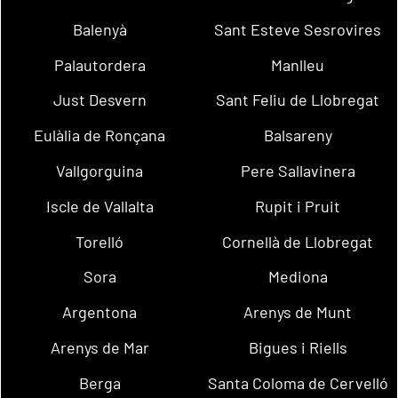
Balenyà
Sant Esteve Sesrovires
Palautordera
Manlleu
Just Desvern
Sant Feliu de Llobregat
Eulàlia de Ronçana
Balsareny
Vallgorguina
Pere Sallavinera
Iscle de Vallalta
Rupit i Pruit
Torelló
Cornellà de Llobregat
Sora
Mediona
Argentona
Arenys de Munt
Arenys de Mar
Bigues i Riells
Berga
Santa Coloma de Cervelló