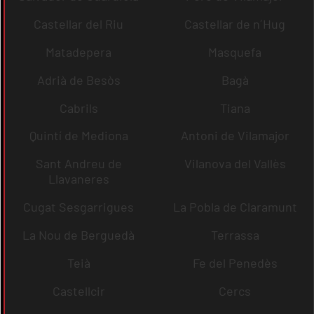
Castellar del Riu
Castellar de n´Hug
Matadepera
Masquefa
Adrià de Besòs
Bagà
Cabrils
Tiana
Quintí de Mediona
Antoni de Vilamajor
Sant Andreu de
Vilanova del Vallès
Llavaneres
Cugat Sesgarrigues
La Pobla de Claramunt
La Nou de Berguedà
Terrassa
Teià
Fe del Penedès
Castellcir
Cercs