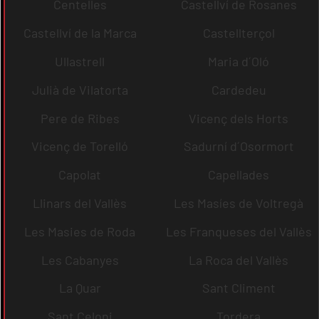
Centelles
Castellví de Rosanes
Castellví de la Marca
Castellterçol
Ullastrell
Maria d´Oló
Julià de Vilatorta
Cardedeu
Pere de Ribes
Vicenç dels Horts
Vicenç de Torelló
Sadurní d´Osormort
Capolat
Capellades
Llinars del Vallès
Les Masíes de Voltregà
Les Masies de Roda
Les Franqueses del Vallès
Les Cabanyes
La Roca del Vallès
La Quar
Sant Climent
Sant Celoni
Tordera