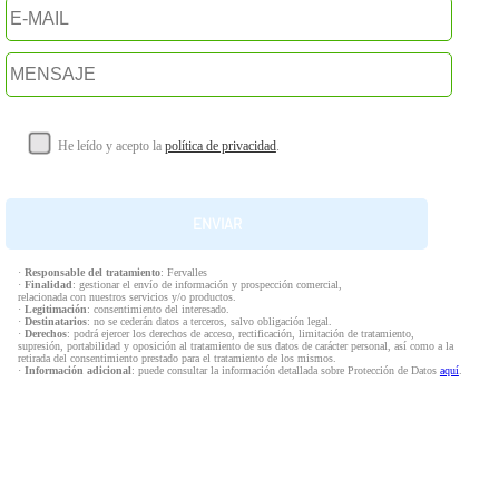
He leído y acepto la
política de privacidad
.
·
Responsable del tratamiento
: Fervalles
·
Finalidad
: gestionar el envío de información y prospección comercial,
relacionada con nuestros servicios y/o productos.
·
Legitimación
: consentimiento del interesado.
·
Destinatarios
: no se cederán datos a terceros, salvo obligación legal.
·
Derechos
: podrá ejercer los derechos de acceso, rectificación, limitación de tratamiento,
supresión, portabilidad y oposición al tratamiento de sus datos de carácter personal, así como a la
retirada del consentimiento prestado para el tratamiento de los mismos.
·
Información adicional
: puede consultar la información detallada sobre Protección de Datos
aquí
.