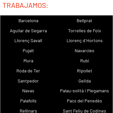
TRABAJAMOS:
Barcelona
Bellprat
Aguilar de Segarra
Torrelles de Foix
Llorenç Savall
Llorenç d´Hortons
Pujalt
Navarcles
Mura
Rubí
Roda de Ter
Ripollet
Santpedor
Gelida
Navas
Palau-solità i Plegamans
Palafolls
Pacs del Penedès
Rellinars
Sant Feliu de Codines