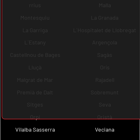
rrius
Malla
Montesquiu
La Granada
La Garriga
L´Hospitalet de Llobregat
L´Estany
Argençola
Castellnou de Bages
Sagàs
Lluçà
Orís
Malgrat de Mar
Rajadell
Premià de Dalt
Sobremunt
Sitges
Seva
Orpí
Oristà
Vilalba Sasserra
Veciana