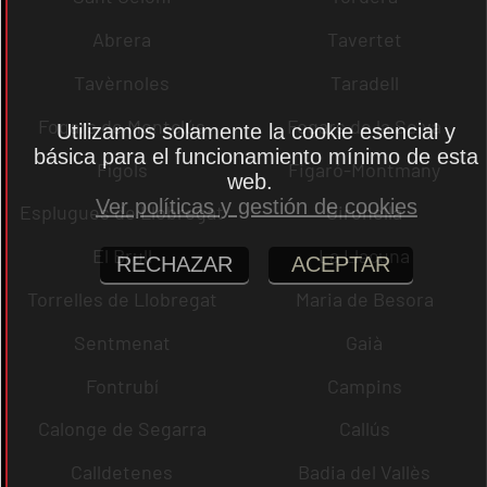
Abrera
Tavertet
Tavèrnoles
Taradell
Fogars de Montclús
Fogars de la Selva
Utilizamos solamente la cookie esencial y
básica para el funcionamiento mínimo de esta
Fígols
Figaró-Montmany
web.
Ver políticas y gestión de cookies
Esplugues de Llobregat
Gironella
El Brull
La Llacuna
RECHAZAR
ACEPTAR
Torrelles de Llobregat
Maria de Besora
Sentmenat
Gaià
Fontrubí
Campins
Calonge de Segarra
Callús
Calldetenes
Badia del Vallès