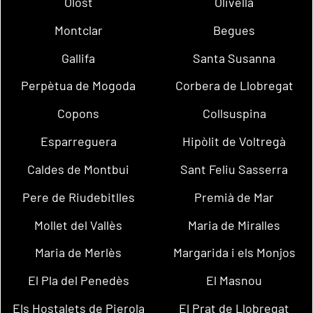
Olost
Olivella
Montclar
Begues
Gallifa
Santa Susanna
Perpètua de Mogoda
Corbera de Llobregat
Copons
Collsuspina
Esparreguera
Hipòlit de Voltregà
Caldes de Montbui
Sant Feliu Sasserra
Pere de Riudebitlles
Premià de Mar
Mollet del Vallès
Maria de Miralles
Maria de Merlès
Margarida i els Monjos
El Pla del Penedès
El Masnou
Els Hostalets de Pierola
El Prat de Llobregat