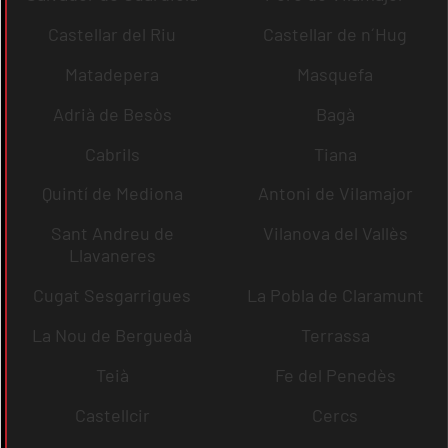
Castellar del Riu
Castellar de n´Hug
Matadepera
Masquefa
Adrià de Besòs
Bagà
Cabrils
Tiana
Quintí de Mediona
Antoni de Vilamajor
Sant Andreu de
Vilanova del Vallès
Llavaneres
Cugat Sesgarrigues
La Pobla de Claramunt
La Nou de Berguedà
Terrassa
Teià
Fe del Penedès
Castellcir
Cercs