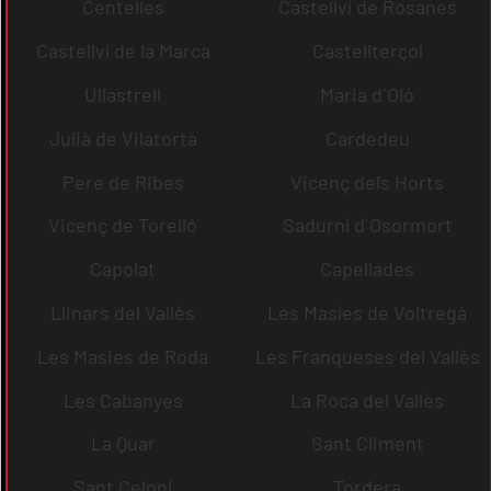
Centelles
Castellví de Rosanes
Castellví de la Marca
Castellterçol
Ullastrell
Maria d´Oló
Julià de Vilatorta
Cardedeu
Pere de Ribes
Vicenç dels Horts
Vicenç de Torelló
Sadurní d´Osormort
Capolat
Capellades
Llinars del Vallès
Les Masíes de Voltregà
Les Masies de Roda
Les Franqueses del Vallès
Les Cabanyes
La Roca del Vallès
La Quar
Sant Climent
Sant Celoni
Tordera