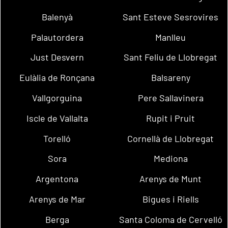
Balenyà
Sant Esteve Sesrovires
Palautordera
Manlleu
Just Desvern
Sant Feliu de Llobregat
Eulàlia de Ronçana
Balsareny
Vallgorguina
Pere Sallavinera
Iscle de Vallalta
Rupit i Pruit
Torelló
Cornellà de Llobregat
Sora
Mediona
Argentona
Arenys de Munt
Arenys de Mar
Bigues i Riells
Berga
Santa Coloma de Cervelló