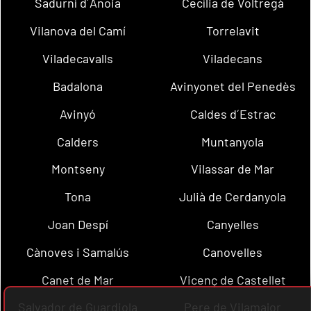
Sadurní d´Anoia
Cecília de Voltregà
Vilanova del Camí
Torrelavit
Viladecavalls
Viladecans
Badalona
Avinyonet del Penedès
Avinyó
Caldes d´Estrac
Calders
Muntanyola
Montseny
Vilassar de Mar
Tona
Julià de Cerdanyola
Joan Despí
Canyelles
Cànoves i Samalús
Canovelles
Canet de Mar
Vicenç de Castellet
Salvador de Guardiola
Pere de Vilamajor