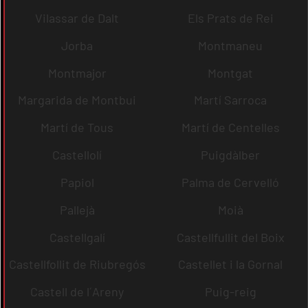
Vilassar de Dalt
Els Prats de Rei
Jorba
Montmaneu
Montmajor
Montgat
Margarida de Montbui
Martí Sarroca
Martí de Tous
Martí de Centelles
Castellolí
Puigdàlber
Papiol
Palma de Cervelló
Pallejà
Moià
Castellgalí
Castellfullit del Boix
Castellfollit de Riubregós
Castellet i la Gornal
Castell de l´Areny
Puig-reig