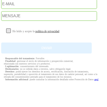
He leído y acepto la
política de privacidad
.
·
Responsable del tratamiento
: Fervalles
·
Finalidad
: gestionar el envío de información y prospección comercial,
relacionada con nuestros servicios y/o productos.
·
Legitimación
: consentimiento del interesado.
·
Destinatarios
: no se cederán datos a terceros, salvo obligación legal.
·
Derechos
: podrá ejercer los derechos de acceso, rectificación, limitación de tratamiento,
supresión, portabilidad y oposición al tratamiento de sus datos de carácter personal, así como a la
retirada del consentimiento prestado para el tratamiento de los mismos.
·
Información adicional
: puede consultar la información detallada sobre Protección de Datos
aquí
.