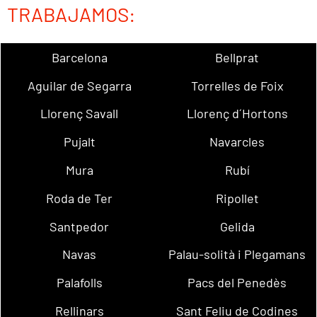
TRABAJAMOS:
Barcelona
Bellprat
Aguilar de Segarra
Torrelles de Foix
Llorenç Savall
Llorenç d´Hortons
Pujalt
Navarcles
Mura
Rubí
Roda de Ter
Ripollet
Santpedor
Gelida
Navas
Palau-solità i Plegamans
Palafolls
Pacs del Penedès
Rellinars
Sant Feliu de Codines