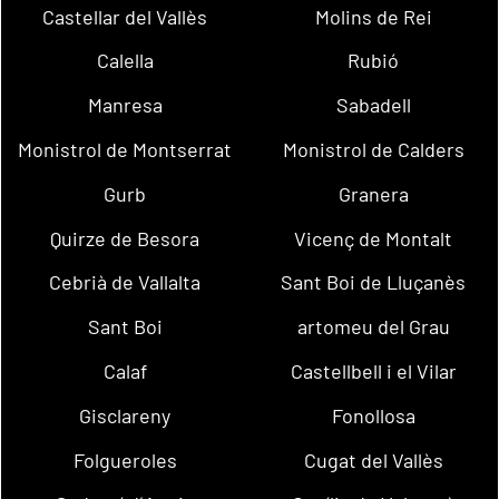
Castellar del Vallès
Molins de Rei
Calella
Rubió
Manresa
Sabadell
Monistrol de Montserrat
Monistrol de Calders
Gurb
Granera
Quirze de Besora
Vicenç de Montalt
Cebrià de Vallalta
Sant Boi de Lluçanès
Sant Boi
artomeu del Grau
Calaf
Castellbell i el Vilar
Gisclareny
Fonollosa
Folgueroles
Cugat del Vallès