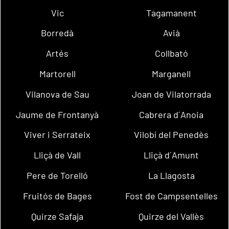
Vic
Tagamanent
Borredà
Avià
Artés
Collbató
Martorell
Marganell
Vilanova de Sau
Joan de Vilatorrada
Jaume de Frontanyà
Cabrera d´Anoia
Viver i Serrateix
Vilobí del Penedès
Lliçà de Vall
Lliçà d´Amunt
Pere de Torelló
La Llagosta
Fruitós de Bages
Fost de Campsentelles
Quirze Safaja
Quirze del Vallès