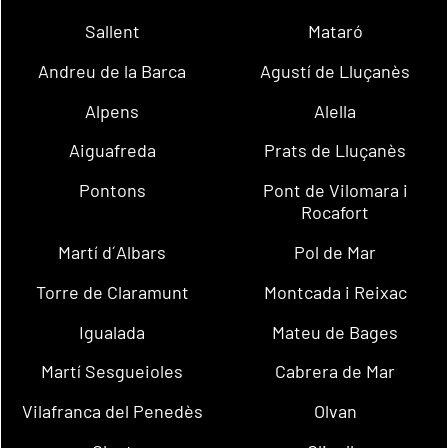
Sallent
Mataró
Andreu de la Barca
Agustí de Lluçanès
Alpens
Alella
Aiguafreda
Prats de Lluçanès
Pontons
Pont de Vilomara i
Rocafort
Martí d´Albars
Pol de Mar
Torre de Claramunt
Montcada i Reixac
Igualada
Mateu de Bages
Martí Sesgueioles
Cabrera de Mar
Vilafranca del Penedès
Olvan