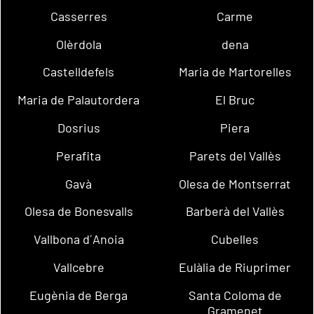
Casserres
Carme
Olèrdola
dena
Castelldefels
Maria de Martorelles
Maria de Palautordera
El Bruc
Dosrius
Piera
Perafita
Parets del Vallès
Gavà
Olesa de Montserrat
Olesa de Bonesvalls
Barberà del Vallès
Vallbona d´Anoia
Cubelles
Vallcebre
Eulàlia de Riuprimer
Eugènia de Berga
Santa Coloma de
Gramenet