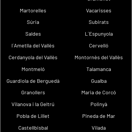
Martorelles
Vacarisses
Súria
Subirats
Saldes
L´Espunyola
l´Ametlla del Vallès
Cervelló
Cerdanyola del Vallès
Montornès del Vallès
Montmeló
Talamanca
Guardiola de Berguedà
Gualba
Granollers
Maria de Corcó
Vilanova i la Geltrú
Polinyà
Pobla de Lillet
Pineda de Mar
Castellbisbal
Vilada