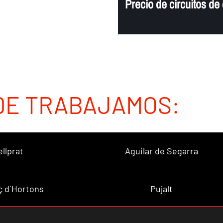
Precio de circuitos d
DE TRABAJAMOS:
ellprat
Aguilar de Segarra
ç d´Hortons
Pujalt