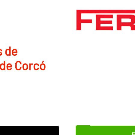
s de
 de Corcó
E