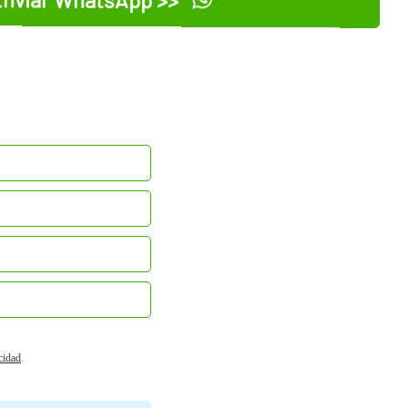
acidad
.