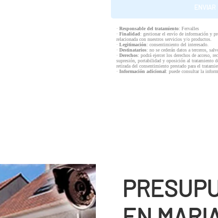
·
Responsable del tratamiento
: Fervalles
·
Finalidad
: gestionar el envío de información y p
relacionada con nuestros servicios y/o productos.
·
Legitimación
: consentimiento del interesado.
·
Destinatarios
: no se cederán datos a terceros, salv
·
Derechos
: podrá ejercer los derechos de acceso, re
supresión, portabilidad y oposición al tratamiento d
retirada del consentimiento prestado para el tratam
·
Información adicional
: puede consultar la infor
PRESUPU
EN MARI