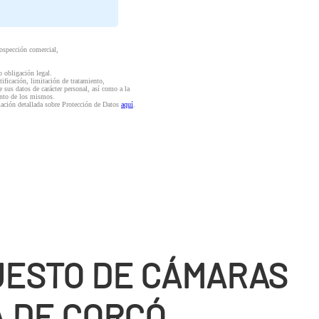
rospección comercial,
o obligación legal.
ctificación, limitación de tratamiento,
e sus datos de carácter personal, así como a la
iento de los mismos.
mación detallada sobre Protección de Datos
aquí
.
ESTO DE CÁMARAS
A DE CORCÓ