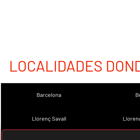
LOCALIDADES DON
Barcelona
B
Llorenç Savall
Lloren