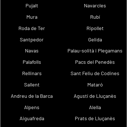
Pujalt
Navarcles
Mura
Rubí
Roda de Ter
Ripollet
Santpedor
Gelida
Navas
Palau-solità i Plegamans
Palafolls
Pacs del Penedès
Rellinars
Sant Feliu de Codines
Sallent
Mataró
Andreu de la Barca
Agustí de Lluçanès
Alpens
Alella
Aiguafreda
Prats de Lluçanès