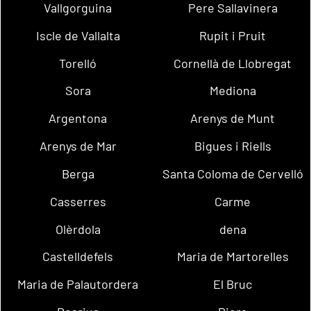
Vallgorguina
Pere Sallavinera
Iscle de Vallalta
Rupit i Pruit
Torelló
Cornellà de Llobregat
Sora
Mediona
Argentona
Arenys de Munt
Arenys de Mar
Bigues i Riells
Berga
Santa Coloma de Cervelló
Casserres
Carme
Olèrdola
dena
Castelldefels
Maria de Martorelles
Maria de Palautordera
El Bruc