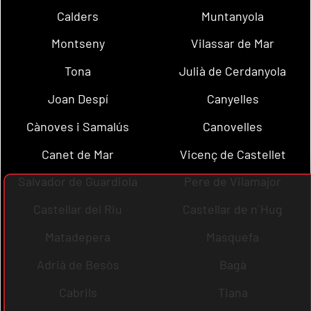
Calders
Muntanyola
Montseny
Vilassar de Mar
Tona
Julià de Cerdanyola
Joan Despí
Canyelles
Cànoves i Samalús
Canovelles
Canet de Mar
Vicenç de Castellet
Salvador de Guardiola
Pere de Vilamajor
Castellar del Riu
Castellar de n´Hug
Matadepera
Masquefa
Adrià de Besòs
Bagà
Cabrils
Tiana