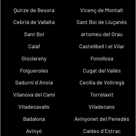
Quirze de Besora
Vicenç de Montalt
Cebrià de Vallalta
Sant Boi de Lluçanès
Sant Boi
artomeu del Grau
Calaf
Castellbell i el Vilar
Gisclareny
Fonollosa
Folgueroles
Cugat del Vallès
Sadurní d´Anoia
Cecília de Voltregà
Vilanova del Camí
Torrelavit
Viladecavalls
Viladecans
Badalona
Avinyonet del Penedès
Avinyó
Caldes d´Estrac