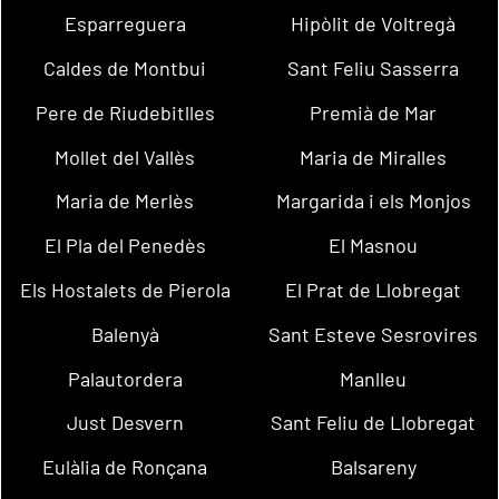
Esparreguera
Hipòlit de Voltregà
Caldes de Montbui
Sant Feliu Sasserra
Pere de Riudebitlles
Premià de Mar
Mollet del Vallès
Maria de Miralles
Maria de Merlès
Margarida i els Monjos
El Pla del Penedès
El Masnou
Els Hostalets de Pierola
El Prat de Llobregat
Balenyà
Sant Esteve Sesrovires
Palautordera
Manlleu
Just Desvern
Sant Feliu de Llobregat
Eulàlia de Ronçana
Balsareny