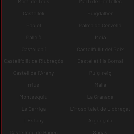
Martí de Tous
Martí de Centelles
Castellolí
Puigdàlber
Papiol
Palma de Cervelló
Pallejà
Moià
Castellgalí
Castellfullit del Boix
Castellfollit de Riubregós
Castellet i la Gornal
Castell de l´Areny
Puig-reig
rrius
Malla
Montesquiu
La Granada
La Garriga
L´Hospitalet de Llobregat
L´Estany
Argençola
Castellnou de Bages
Sagàs