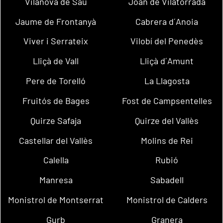
Vilanova de Sau
Joan de Vilatorrada
Jaume de Frontanyà
Cabrera d´Anoia
Viver i Serrateix
Vilobí del Penedès
Lliçà de Vall
Lliçà d´Amunt
Pere de Torelló
La Llagosta
Fruitós de Bages
Fost de Campsentelles
Quirze Safaja
Quirze del Vallès
Castellar del Vallès
Molins de Rei
Calella
Rubió
Manresa
Sabadell
Monistrol de Montserrat
Monistrol de Calders
Gurb
Granera