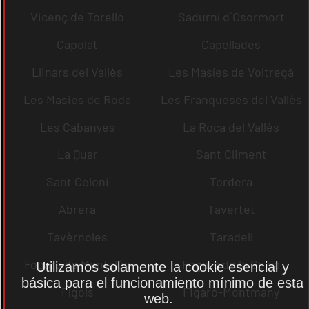
Vicenç de Torelló
Sadurní d´Osormort
Capolat
Capellades
Llinars del Vallès
Les Masíes de Voltregà
Les Masies de Roda
Les Franqueses del Vallès
Les Cabanyes
La Roca del Vallès
La Quar
Sant Climent
Sant Celoni
Tordera
Abrera
Tavertet
Tavèrnoles
Taradell
Fogars de Montclús
Fogars de la Selva
Utilizamos solamente la cookie esencial y
básica para el funcionamiento mínimo de esta
Fígols
Figaró-Montmany
web.