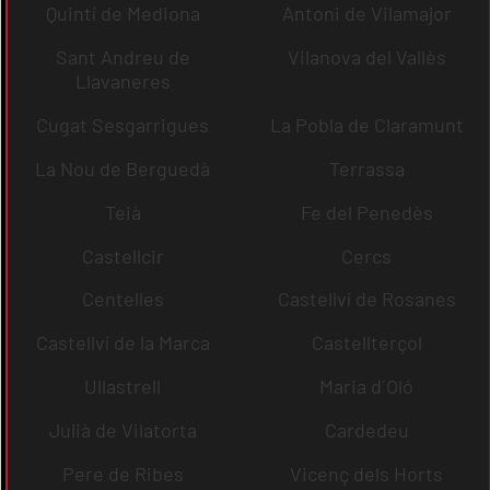
Quintí de Mediona
Antoni de Vilamajor
Sant Andreu de
Vilanova del Vallès
Llavaneres
Cugat Sesgarrigues
La Pobla de Claramunt
La Nou de Berguedà
Terrassa
Teià
Fe del Penedès
Castellcir
Cercs
Centelles
Castellví de Rosanes
Castellví de la Marca
Castellterçol
Ullastrell
Maria d´Oló
Julià de Vilatorta
Cardedeu
Pere de Ribes
Vicenç dels Horts