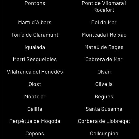
Pontons
Pont de Vilomara i
Rocafort
Martí d´Albars
Pol de Mar
Torre de Claramunt
Montcada i Reixac
Igualada
Mateu de Bages
Martí Sesgueioles
Cabrera de Mar
Vilafranca del Penedès
Olvan
Olost
Olivella
Montclar
Begues
Gallifa
Santa Susanna
Perpètua de Mogoda
Corbera de Llobregat
Copons
Collsuspina