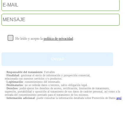
He leído y acepto la
política de privacidad
.
·
Responsable del tratamiento
: Fervalles
·
Finalidad
: gestionar el envío de información y prospección comercial,
relacionada con nuestros servicios y/o productos.
·
Legitimación
: consentimiento del interesado.
·
Destinatarios
: no se cederán datos a terceros, salvo obligación legal.
·
Derechos
: podrá ejercer los derechos de acceso, rectificación, limitación de tratamiento,
supresión, portabilidad y oposición al tratamiento de sus datos de carácter personal, así como a la
retirada del consentimiento prestado para el tratamiento de los mismos.
·
Información adicional
: puede consultar la información detallada sobre Protección de Datos
aquí
.