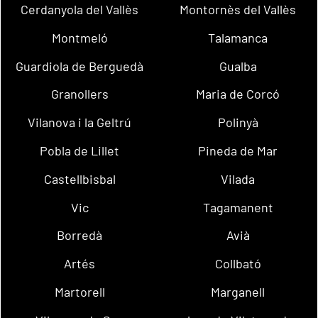
Cerdanyola del Vallès
Montornès del Vallès
Montmeló
Talamanca
Guardiola de Berguedà
Gualba
Granollers
Maria de Corcó
Vilanova i la Geltrú
Polinyà
Pobla de Lillet
Pineda de Mar
Castellbisbal
Vilada
Vic
Tagamanent
Borredà
Avià
Artés
Collbató
Martorell
Marganell