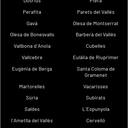
Dosrius
Piera
Perafita
Parets del Vallès
Gavà
Olesa de Montserrat
Olesa de Bonesvalls
Barberà del Vallès
Vallbona d´Anoia
Cubelles
Vallcebre
Eulàlia de Riuprimer
Eugènia de Berga
Santa Coloma de
Gramenet
Martorelles
Vacarisses
Súria
Subirats
Saldes
L´Espunyola
l´Ametlla del Vallès
Cervelló