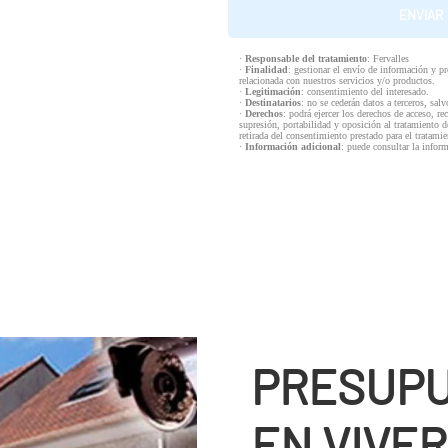
·
Responsable del tratamiento
: Fervalles
·
Finalidad
: gestionar el envío de información y p
relacionada con nuestros servicios y/o productos.
·
Legitimación
: consentimiento del interesado.
·
Destinatarios
: no se cederán datos a terceros, salv
·
Derechos
: podrá ejercer los derechos de acceso, re
supresión, portabilidad y oposición al tratamiento d
retirada del consentimiento prestado para el tratam
·
Información adicional
: puede consultar la infor
PRESUPU
EN VIVER