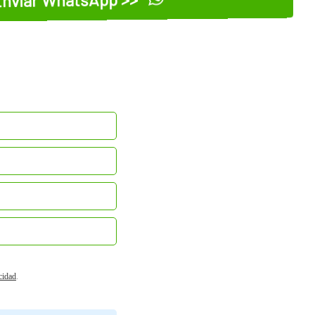
acidad
.