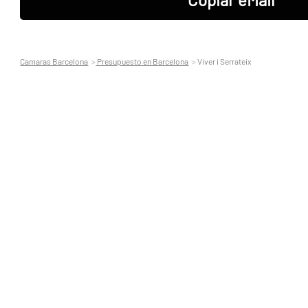
Camaras Barcelona
Presupuesto en Barcelona
Viver i Serrateix