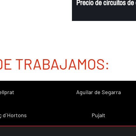
Precio de circuitos de
DE TRABAJAMOS:
ellprat
Aguilar de Segarra
ç d´Hortons
Pujalt