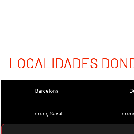
LOCALIDADES DON
Barcelona
B
Llorenç Savall
Lloren