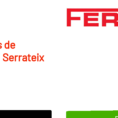
s de
i Serrateix
E