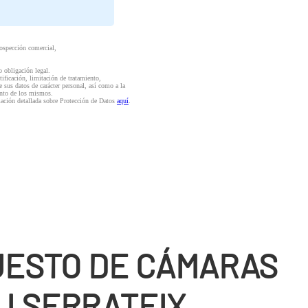
rospección comercial,
o obligación legal.
ctificación, limitación de tratamiento,
e sus datos de carácter personal, así como a la
iento de los mismos.
mación detallada sobre Protección de Datos
aquí
.
ESTO DE CÁMARAS
 I SERRATEIX