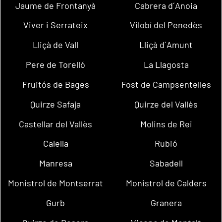
Jaume de Frontanyà
Cabrera d´Anoia
Viver i Serrateix
Vilobí del Penedès
Lliçà de Vall
Lliçà d´Amunt
Pere de Torelló
La Llagosta
Fruitós de Bages
Fost de Campsentelles
Quirze Safaja
Quirze del Vallès
Castellar del Vallès
Molins de Rei
Calella
Rubió
Manresa
Sabadell
Monistrol de Montserrat
Monistrol de Calders
Gurb
Granera