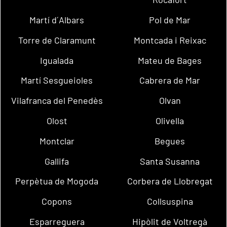
Martí d´Albars
Pol de Mar
Torre de Claramunt
Montcada i Reixac
Igualada
Mateu de Bages
Martí Sesgueioles
Cabrera de Mar
Vilafranca del Penedès
Olvan
Olost
Olivella
Montclar
Begues
Gallifa
Santa Susanna
Perpètua de Mogoda
Corbera de Llobregat
Copons
Collsuspina
Esparreguera
Hipòlit de Voltregà