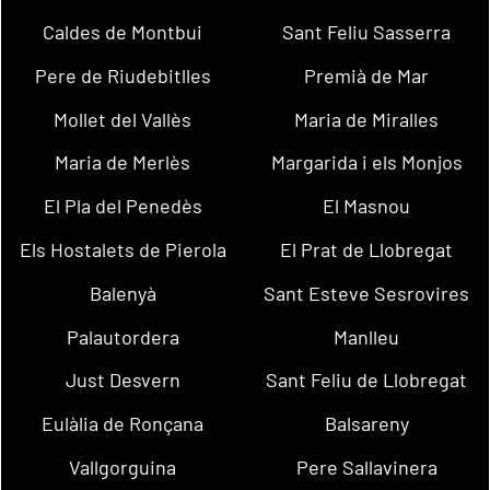
Caldes de Montbui
Sant Feliu Sasserra
Pere de Riudebitlles
Premià de Mar
Mollet del Vallès
Maria de Miralles
Maria de Merlès
Margarida i els Monjos
El Pla del Penedès
El Masnou
Els Hostalets de Pierola
El Prat de Llobregat
Balenyà
Sant Esteve Sesrovires
Palautordera
Manlleu
Just Desvern
Sant Feliu de Llobregat
Eulàlia de Ronçana
Balsareny
Vallgorguina
Pere Sallavinera