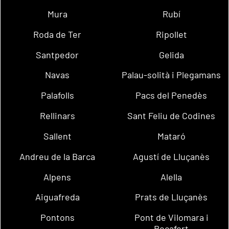
Mura
Rubí
Roda de Ter
Ripollet
Santpedor
Gelida
Navas
Palau-solità i Plegamans
Palafolls
Pacs del Penedès
Rellinars
Sant Feliu de Codines
Sallent
Mataró
Andreu de la Barca
Agustí de Lluçanès
Alpens
Alella
Aiguafreda
Prats de Lluçanès
Pontons
Pont de Vilomara i
Rocafort