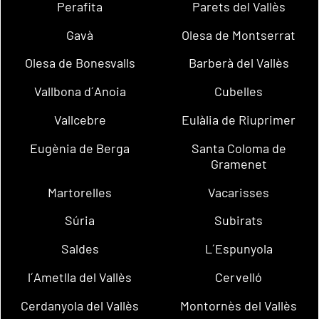
Perafita
Parets del Vallès
Gavà
Olesa de Montserrat
Olesa de Bonesvalls
Barberà del Vallès
Vallbona d´Anoia
Cubelles
Vallcebre
Eulàlia de Riuprimer
Eugènia de Berga
Santa Coloma de
Gramenet
Martorelles
Vacarisses
Súria
Subirats
Saldes
L´Espunyola
l´Ametlla del Vallès
Cervelló
Cerdanyola del Vallès
Montornès del Vallès