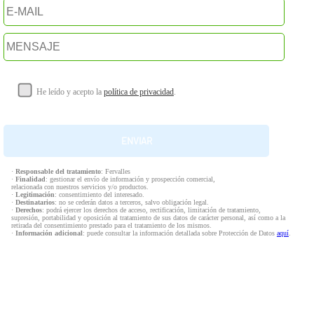
He leído y acepto la
política de privacidad
.
·
Responsable del tratamiento
: Fervalles
·
Finalidad
: gestionar el envío de información y prospección comercial,
relacionada con nuestros servicios y/o productos.
·
Legitimación
: consentimiento del interesado.
·
Destinatarios
: no se cederán datos a terceros, salvo obligación legal.
·
Derechos
: podrá ejercer los derechos de acceso, rectificación, limitación de tratamiento,
supresión, portabilidad y oposición al tratamiento de sus datos de carácter personal, así como a la
retirada del consentimiento prestado para el tratamiento de los mismos.
·
Información adicional
: puede consultar la información detallada sobre Protección de Datos
aquí
.