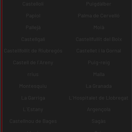
Castellolí
Puigdàlber
Papiol
Palma de Cervelló
Pallejà
Moià
Castellgalí
Castellfullit del Boix
Castellfollit de Riubregós
Castellet i la Gornal
Castell de l´Areny
Puig-reig
rrius
Malla
Montesquiu
La Granada
La Garriga
L´Hospitalet de Llobregat
L´Estany
Argençola
Castellnou de Bages
Sagàs