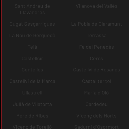
Sant Andreu de
Vilanova del Vallès
Llavaneres
Cugat Sesgarrigues
La Pobla de Claramunt
La Nou de Berguedà
Terrassa
Teià
Fe del Penedès
Castellcir
Cercs
Centelles
Castellví de Rosanes
Castellví de la Marca
Castellterçol
Ullastrell
Maria d´Oló
Julià de Vilatorta
Cardedeu
Pere de Ribes
Vicenç dels Horts
Vicenç de Torelló
Sadurní d´Osormort