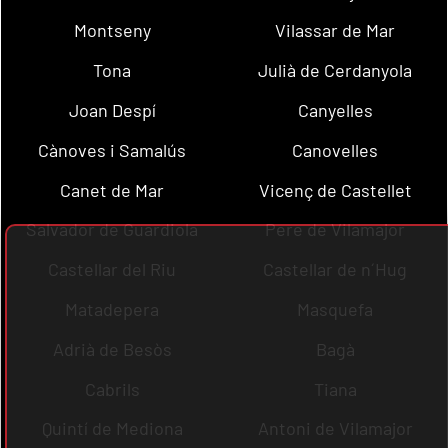
Montseny
Vilassar de Mar
Tona
Julià de Cerdanyola
Joan Despí
Canyelles
Cànoves i Samalús
Canovelles
Canet de Mar
Vicenç de Castellet
Salvador de Guardiola
Pere de Vilamajor
Castellar del Riu
Castellar de n´Hug
Matadepera
Masquefa
Adrià de Besòs
Bagà
Cabrils
Tiana
Quintí de Mediona
Antoni de Vilamajor