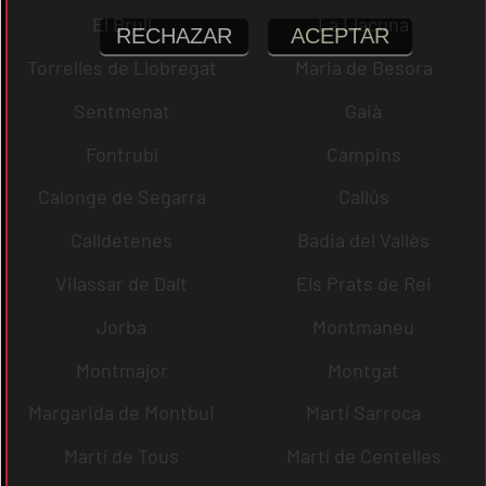
El Brull
La Llacuna
RECHAZAR
ACEPTAR
Torrelles de Llobregat
Maria de Besora
Sentmenat
Gaià
Fontrubí
Campins
Calonge de Segarra
Callús
Calldetenes
Badia del Vallès
Vilassar de Dalt
Els Prats de Rei
Jorba
Montmaneu
Montmajor
Montgat
Margarida de Montbui
Martí Sarroca
Martí de Tous
Martí de Centelles