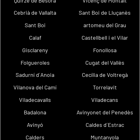
Quirze de Besora
Vicenç de Montalt
Cebrià de Vallalta
Sant Boi de Lluçanès
Sant Boi
artomeu del Grau
Calaf
Castellbell i el Vilar
Gisclareny
Fonollosa
Folgueroles
Cugat del Vallès
Sadurní d´Anoia
Cecília de Voltregà
Vilanova del Camí
Torrelavit
Viladecavalls
Viladecans
Badalona
Avinyonet del Penedès
Avinyó
Caldes d´Estrac
Calders
Muntanyola