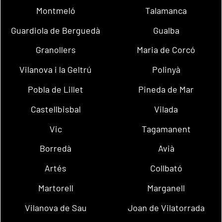
Montmeló
Talamanca
Guardiola de Berguedà
Gualba
Granollers
Maria de Corcó
Vilanova i la Geltrú
Polinyà
Pobla de Lillet
Pineda de Mar
Castellbisbal
Vilada
Vic
Tagamanent
Borredà
Avià
Artés
Collbató
Martorell
Marganell
Vilanova de Sau
Joan de Vilatorrada