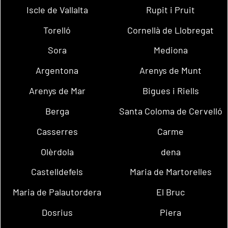
Iscle de Vallalta
Rupit i Pruit
Torelló
Cornellà de Llobregat
Sora
Mediona
Argentona
Arenys de Munt
Arenys de Mar
Bigues i Riells
Berga
Santa Coloma de Cervelló
Casserres
Carme
Olèrdola
dena
Castelldefels
Maria de Martorelles
Maria de Palautordera
El Bruc
Dosrius
Piera