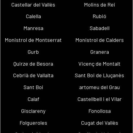
Castellar del Vallès
Molins de Rei
Calella
Rubió
Manresa
Sabadell
Monistrol de Montserrat
Monistrol de Calders
Gurb
Granera
Quirze de Besora
Vicenç de Montalt
Cebrià de Vallalta
Sant Boi de Lluçanès
Sant Boi
artomeu del Grau
Calaf
Castellbell i el Vilar
Gisclareny
Fonollosa
Folgueroles
Cugat del Vallès