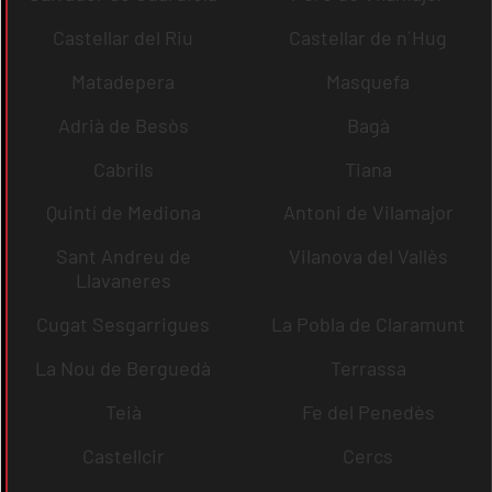
Castellar del Riu
Castellar de n´Hug
Matadepera
Masquefa
Adrià de Besòs
Bagà
Cabrils
Tiana
Quintí de Mediona
Antoni de Vilamajor
Sant Andreu de
Vilanova del Vallès
Llavaneres
Cugat Sesgarrigues
La Pobla de Claramunt
La Nou de Berguedà
Terrassa
Teià
Fe del Penedès
Castellcir
Cercs