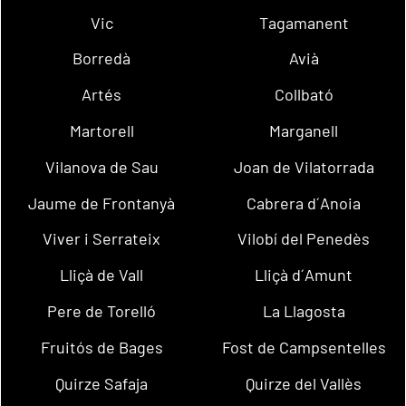
Vic
Tagamanent
Borredà
Avià
Artés
Collbató
Martorell
Marganell
Vilanova de Sau
Joan de Vilatorrada
Jaume de Frontanyà
Cabrera d´Anoia
Viver i Serrateix
Vilobí del Penedès
Lliçà de Vall
Lliçà d´Amunt
Pere de Torelló
La Llagosta
Fruitós de Bages
Fost de Campsentelles
Quirze Safaja
Quirze del Vallès