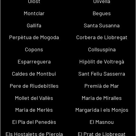
Olost
Olivella
Montclar
Begues
Gallifa
Santa Susanna
Perpètua de Mogoda
Corbera de Llobregat
Copons
Collsuspina
Esparreguera
Hipòlit de Voltregà
Caldes de Montbui
Sant Feliu Sasserra
Pere de Riudebitlles
Premià de Mar
Mollet del Vallès
Maria de Miralles
Maria de Merlès
Margarida i els Monjos
El Pla del Penedès
El Masnou
Els Hostalets de Pierola
El Prat de Llobregat