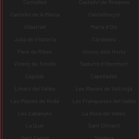
Centelles
Castellví de Rosanes
Castellví de la Marca
Castellterçol
Ullastrell
Maria d´Oló
Julià de Vilatorta
Cardedeu
Pere de Ribes
Vicenç dels Horts
Vicenç de Torelló
Sadurní d´Osormort
Capolat
Capellades
Llinars del Vallès
Les Masíes de Voltregà
Les Masies de Roda
Les Franqueses del Vallès
Les Cabanyes
La Roca del Vallès
La Quar
Sant Climent
Sant Celoni
Tordera