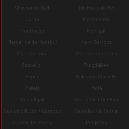
Vilassar de Dalt
Els Prats de Rei
Jorba
Montmaneu
Montmajor
Montgat
Margarida de Montbui
Martí Sarroca
Martí de Tous
Martí de Centelles
Castellolí
Puigdàlber
Papiol
Palma de Cervelló
Pallejà
Moià
Castellgalí
Castellfullit del Boix
Castellfollit de Riubregós
Castellet i la Gornal
Castell de l´Areny
Puig-reig