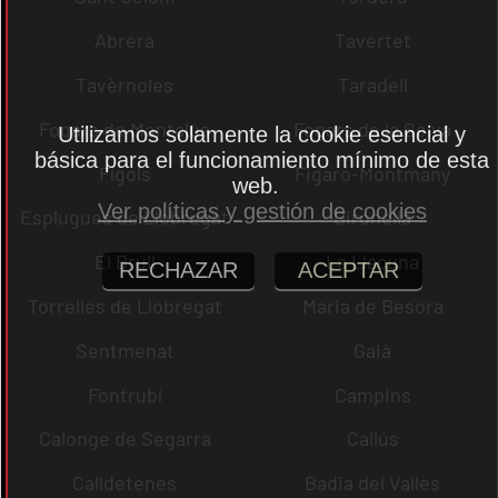
Abrera
Tavertet
Tavèrnoles
Taradell
Fogars de Montclús
Fogars de la Selva
Utilizamos solamente la cookie esencial y
básica para el funcionamiento mínimo de esta
Fígols
Figaró-Montmany
web.
Ver políticas y gestión de cookies
Esplugues de Llobregat
Gironella
El Brull
La Llacuna
RECHAZAR
ACEPTAR
Torrelles de Llobregat
Maria de Besora
Sentmenat
Gaià
Fontrubí
Campins
Calonge de Segarra
Callús
Calldetenes
Badia del Vallès