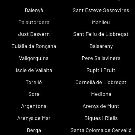
Balenyà
Sant Esteve Sesrovires
Palautordera
Manlleu
Just Desvern
Sant Feliu de Llobregat
Eulàlia de Ronçana
Balsareny
Vallgorguina
Pere Sallavinera
Iscle de Vallalta
Rupit i Pruit
Torelló
Cornellà de Llobregat
Sora
Mediona
Argentona
Arenys de Munt
Arenys de Mar
Bigues i Riells
Berga
Santa Coloma de Cervelló