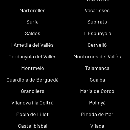
Martorelles
Vacarisses
Súria
Subirats
Saldes
L´Espunyola
l´Ametlla del Vallès
Cervelló
Cerdanyola del Vallès
Montornès del Vallès
Montmeló
Talamanca
Guardiola de Berguedà
Gualba
Granollers
Maria de Corcó
Vilanova i la Geltrú
Polinyà
Pobla de Lillet
Pineda de Mar
Castellbisbal
Vilada