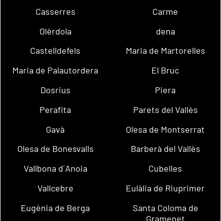
Casserres
Carme
Olèrdola
dena
Castelldefels
Maria de Martorelles
Maria de Palautordera
El Bruc
Dosrius
Piera
Perafita
Parets del Vallès
Gavà
Olesa de Montserrat
Olesa de Bonesvalls
Barberà del Vallès
Vallbona d´Anoia
Cubelles
Vallcebre
Eulàlia de Riuprimer
Eugènia de Berga
Santa Coloma de
Gramenet