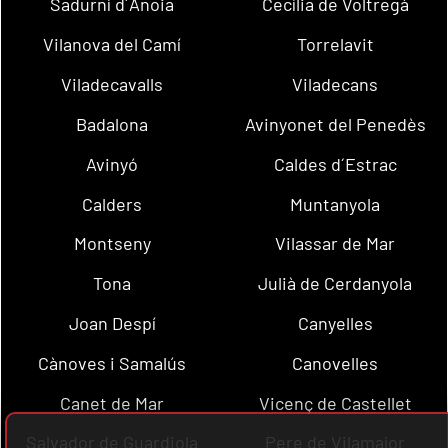
Sadurní d´Anoia
Cecília de Voltregà
Vilanova del Camí
Torrelavit
Viladecavalls
Viladecans
Badalona
Avinyonet del Penedès
Avinyó
Caldes d´Estrac
Calders
Muntanyola
Montseny
Vilassar de Mar
Tona
Julià de Cerdanyola
Joan Despí
Canyelles
Cànoves i Samalús
Canovelles
Canet de Mar
Vicenç de Castellet
Salvador de Guardiola
Pere de Vilamajor