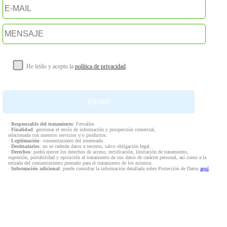
He leído y acepto la
política de privacidad
.
·
Responsable del tratamiento
: Fervalles
·
Finalidad
: gestionar el envío de información y prospección comercial,
relacionada con nuestros servicios y/o productos.
·
Legitimación
: consentimiento del interesado.
·
Destinatarios
: no se cederán datos a terceros, salvo obligación legal.
·
Derechos
: podrá ejercer los derechos de acceso, rectificación, limitación de tratamiento,
supresión, portabilidad y oposición al tratamiento de sus datos de carácter personal, así como a la
retirada del consentimiento prestado para el tratamiento de los mismos.
·
Información adicional
: puede consultar la información detallada sobre Protección de Datos
aquí
.