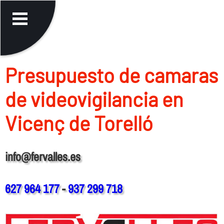
Presupuesto de camaras
de videovigilancia en
Vicenç de Torelló
info@fervalles.es
627 964 177
-
937 299 718