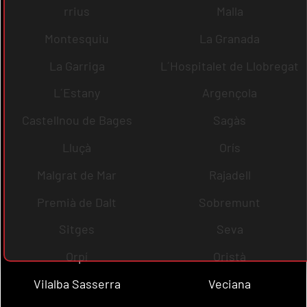
rrius
Malla
Montesquiu
La Granada
La Garriga
L´Hospitalet de Llobregat
L´Estany
Argençola
Castellnou de Bages
Sagàs
Lluçà
Orís
Malgrat de Mar
Rajadell
Premià de Dalt
Sobremunt
Sitges
Seva
Orpí
Oristà
Vilalba Sasserra
Veciana