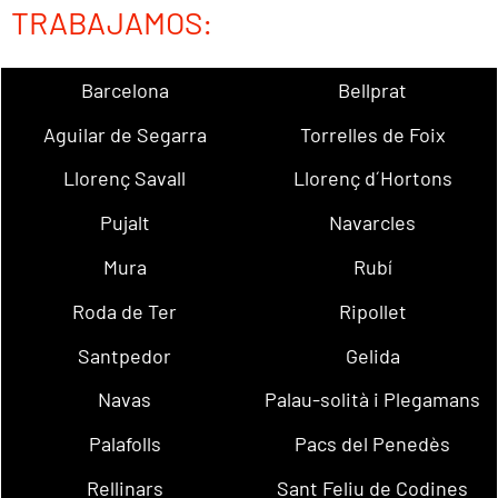
TRABAJAMOS:
Barcelona
Bellprat
Aguilar de Segarra
Torrelles de Foix
Llorenç Savall
Llorenç d´Hortons
Pujalt
Navarcles
Mura
Rubí
Roda de Ter
Ripollet
Santpedor
Gelida
Navas
Palau-solità i Plegamans
Palafolls
Pacs del Penedès
Rellinars
Sant Feliu de Codines