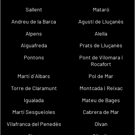
Sallent
Mataró
Andreu de la Barca
Agustí de Lluçanès
Alpens
Alella
Aiguafreda
Prats de Lluçanès
Pontons
Pont de Vilomara i
Rocafort
Martí d´Albars
Pol de Mar
Torre de Claramunt
Montcada i Reixac
Igualada
Mateu de Bages
Martí Sesgueioles
Cabrera de Mar
Vilafranca del Penedès
Olvan