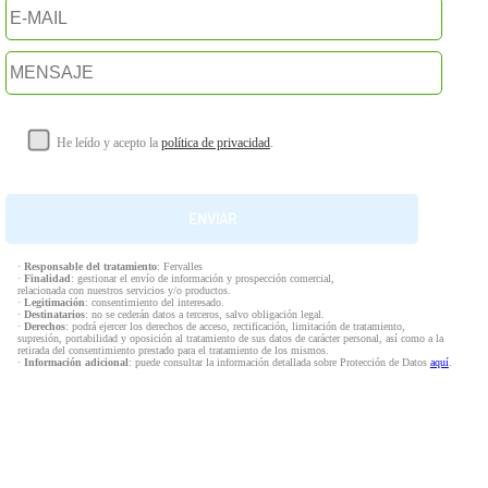
He leído y acepto la
política de privacidad
.
·
Responsable del tratamiento
: Fervalles
·
Finalidad
: gestionar el envío de información y prospección comercial,
relacionada con nuestros servicios y/o productos.
·
Legitimación
: consentimiento del interesado.
·
Destinatarios
: no se cederán datos a terceros, salvo obligación legal.
·
Derechos
: podrá ejercer los derechos de acceso, rectificación, limitación de tratamiento,
supresión, portabilidad y oposición al tratamiento de sus datos de carácter personal, así como a la
retirada del consentimiento prestado para el tratamiento de los mismos.
·
Información adicional
: puede consultar la información detallada sobre Protección de Datos
aquí
.