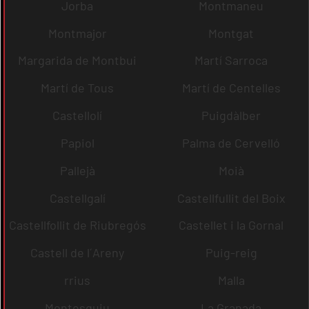
Jorba
Montmaneu
Montmajor
Montgat
Margarida de Montbui
Martí Sarroca
Martí de Tous
Martí de Centelles
Castellolí
Puigdàlber
Papiol
Palma de Cervelló
Pallejà
Moià
Castellgalí
Castellfullit del Boix
Castellfollit de Riubregós
Castellet i la Gornal
Castell de l´Areny
Puig-reig
rrius
Malla
Montesquiu
La Granada