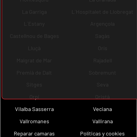
La Garriga
L´Hospitalet de Llobregat
L´Estany
Argençola
Castellnou de Bages
Sagàs
Lluçà
Orís
Malgrat de Mar
Rajadell
Premià de Dalt
Sobremunt
Sitges
Seva
Orpí
Oristà
Vilalba Sasserra
Veciana
Vallromanes
Vallirana
Reparar camaras
Políticas y cookies