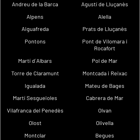
Andreu de la Barca
Agustí de Lluçanès
Alpens
Alella
Aiguafreda
Prats de Lluçanès
Pontons
Pont de Vilomara i
Rocafort
Martí d´Albars
Pol de Mar
Torre de Claramunt
Montcada i Reixac
Igualada
Mateu de Bages
Martí Sesgueioles
Cabrera de Mar
Vilafranca del Penedès
Olvan
Olost
Olivella
Montclar
Begues