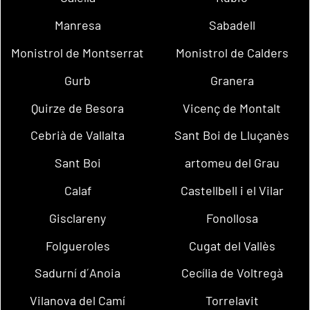
Manresa
Sabadell
Monistrol de Montserrat
Monistrol de Calders
Gurb
Granera
Quirze de Besora
Vicenç de Montalt
Cebrià de Vallalta
Sant Boi de Lluçanès
Sant Boi
artomeu del Grau
Calaf
Castellbell i el Vilar
Gisclareny
Fonollosa
Folgueroles
Cugat del Vallès
Sadurní d´Anoia
Cecília de Voltregà
Vilanova del Camí
Torrelavit