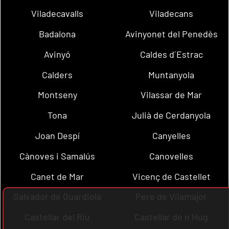
Viladecavalls
Viladecans
Badalona
Avinyonet del Penedès
Avinyó
Caldes d´Estrac
Calders
Muntanyola
Montseny
Vilassar de Mar
Tona
Julià de Cerdanyola
Joan Despí
Canyelles
Cànoves i Samalús
Canovelles
Canet de Mar
Vicenç de Castellet
Salvador de Guardiola
Pere de Vilamajor
Castellar del Riu
Castellar de n´Hug