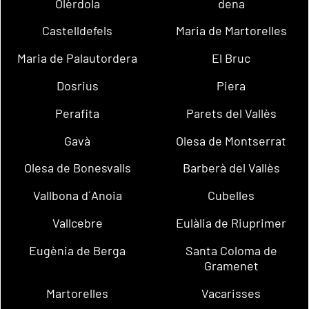
Olèrdola
dena
Castelldefels
Maria de Martorelles
Maria de Palautordera
El Bruc
Dosrius
Piera
Perafita
Parets del Vallès
Gavà
Olesa de Montserrat
Olesa de Bonesvalls
Barberà del Vallès
Vallbona d´Anoia
Cubelles
Vallcebre
Eulàlia de Riuprimer
Eugènia de Berga
Santa Coloma de
Gramenet
Martorelles
Vacarisses