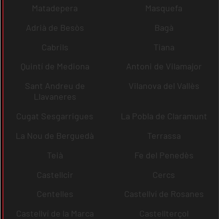
Matadepera
Masquefa
Adrià de Besòs
Bagà
Cabrils
Tiana
Quintí de Mediona
Antoni de Vilamajor
Sant Andreu de
Vilanova del Vallès
Llavaneres
Cugat Sesgarrigues
La Pobla de Claramunt
La Nou de Berguedà
Terrassa
Teià
Fe del Penedès
Castellcir
Cercs
Centelles
Castellví de Rosanes
Castellví de la Marca
Castellterçol