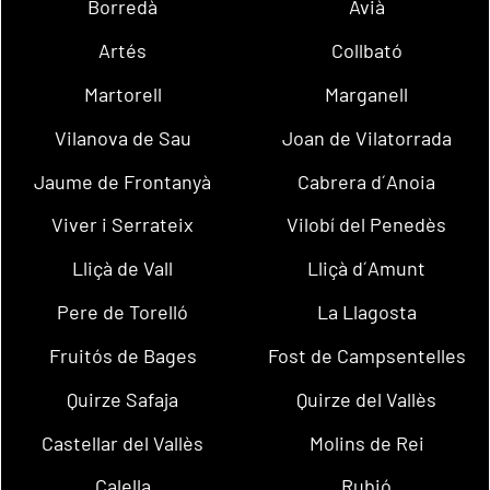
Borredà
Avià
Artés
Collbató
Martorell
Marganell
Vilanova de Sau
Joan de Vilatorrada
Jaume de Frontanyà
Cabrera d´Anoia
Viver i Serrateix
Vilobí del Penedès
Lliçà de Vall
Lliçà d´Amunt
Pere de Torelló
La Llagosta
Fruitós de Bages
Fost de Campsentelles
Quirze Safaja
Quirze del Vallès
Castellar del Vallès
Molins de Rei
Calella
Rubió