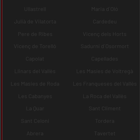
Ullastrell
Maria d´Oló
Julià de Vilatorta
Cardedeu
Pere de Ribes
Vicenç dels Horts
Vicenç de Torelló
Sadurní d´Osormort
Capolat
Capellades
Llinars del Vallès
Les Masíes de Voltregà
Les Masies de Roda
Les Franqueses del Vallès
Les Cabanyes
La Roca del Vallès
La Quar
Sant Climent
Sant Celoni
Tordera
Abrera
Tavertet