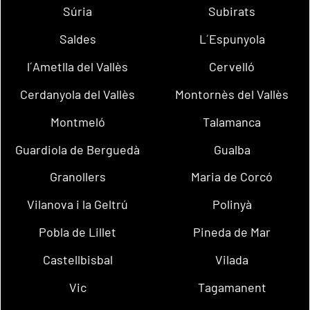
Súria
Subirats
Saldes
L´Espunyola
l´Ametlla del Vallès
Cervelló
Cerdanyola del Vallès
Montornès del Vallès
Montmeló
Talamanca
Guardiola de Berguedà
Gualba
Granollers
Maria de Corcó
Vilanova i la Geltrú
Polinyà
Pobla de Lillet
Pineda de Mar
Castellbisbal
Vilada
Vic
Tagamanent