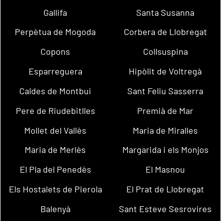
Gallifa
Santa Susanna
Perpètua de Mogoda
Corbera de Llobregat
Copons
Collsuspina
Esparreguera
Hipòlit de Voltregà
Caldes de Montbui
Sant Feliu Sasserra
Pere de Riudebitlles
Premià de Mar
Mollet del Vallès
Maria de Miralles
Maria de Merlès
Margarida i els Monjos
El Pla del Penedès
El Masnou
Els Hostalets de Pierola
El Prat de Llobregat
Balenyà
Sant Esteve Sesrovires