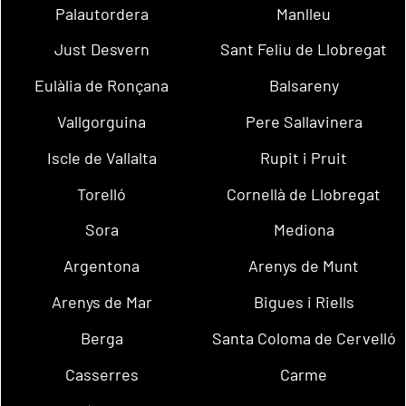
Palautordera
Manlleu
Just Desvern
Sant Feliu de Llobregat
Eulàlia de Ronçana
Balsareny
Vallgorguina
Pere Sallavinera
Iscle de Vallalta
Rupit i Pruit
Torelló
Cornellà de Llobregat
Sora
Mediona
Argentona
Arenys de Munt
Arenys de Mar
Bigues i Riells
Berga
Santa Coloma de Cervelló
Casserres
Carme