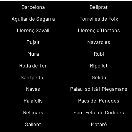
Barcelona
Bellprat
Aguilar de Segarra
Torrelles de Foix
Llorenç Savall
Llorenç d´Hortons
Pujalt
Navarcles
Mura
Rubí
Roda de Ter
Ripollet
Santpedor
Gelida
Navas
Palau-solità i Plegamans
Palafolls
Pacs del Penedès
Rellinars
Sant Feliu de Codines
Sallent
Mataró