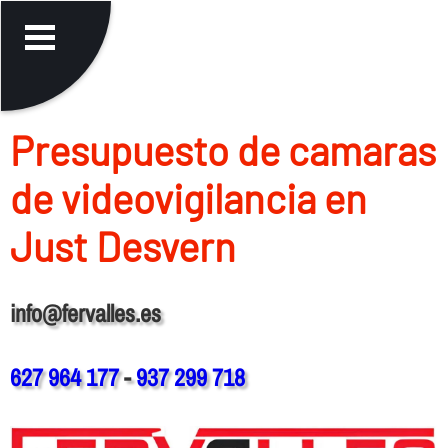
Presupuesto de camaras
de videovigilancia en
Just Desvern
info@fervalles.es
627 964 177
-
937 299 718