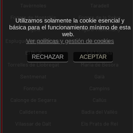
Tavèrnoles
Taradell
Fogars de Montclús
Fogars de la Selva
Utilizamos solamente la cookie esencial y
básica para el funcionamiento mínimo de esta
Fígols
Figaró-Montmany
web.
Esplugues de Llobregat
Gironella
Ver políticas y gestión de cookies
El Brull
La Llacuna
RECHAZAR
ACEPTAR
Torrelles de Llobregat
Maria de Besora
Sentmenat
Gaià
Fontrubí
Campins
Calonge de Segarra
Callús
Calldetenes
Badia del Vallès
Vilassar de Dalt
Els Prats de Rei