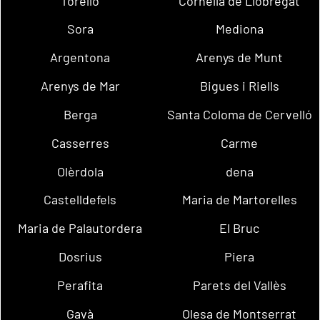
Torelló
Cornellà de Llobregat
Sora
Mediona
Argentona
Arenys de Munt
Arenys de Mar
Bigues i Riells
Berga
Santa Coloma de Cervelló
Casserres
Carme
Olèrdola
dena
Castelldefels
Maria de Martorelles
Maria de Palautordera
El Bruc
Dosrius
Piera
Perafita
Parets del Vallès
Gavà
Olesa de Montserrat