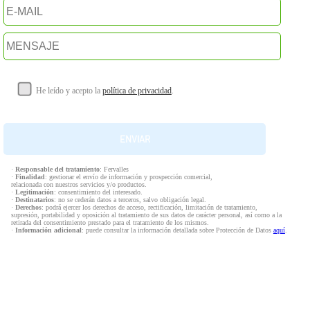
He leído y acepto la
política de privacidad
.
·
Responsable del tratamiento
: Fervalles
·
Finalidad
: gestionar el envío de información y prospección comercial,
relacionada con nuestros servicios y/o productos.
·
Legitimación
: consentimiento del interesado.
·
Destinatarios
: no se cederán datos a terceros, salvo obligación legal.
·
Derechos
: podrá ejercer los derechos de acceso, rectificación, limitación de tratamiento,
supresión, portabilidad y oposición al tratamiento de sus datos de carácter personal, así como a la
retirada del consentimiento prestado para el tratamiento de los mismos.
·
Información adicional
: puede consultar la información detallada sobre Protección de Datos
aquí
.