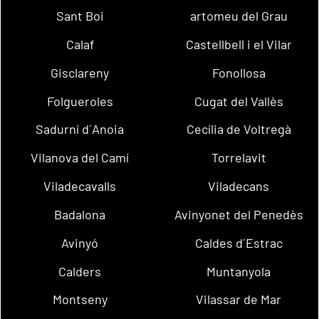
Sant Boi
artomeu del Grau
Calaf
Castellbell i el Vilar
Gisclareny
Fonollosa
Folgueroles
Cugat del Vallès
Sadurní d´Anoia
Cecília de Voltregà
Vilanova del Camí
Torrelavit
Viladecavalls
Viladecans
Badalona
Avinyonet del Penedès
Avinyó
Caldes d´Estrac
Calders
Muntanyola
Montseny
Vilassar de Mar