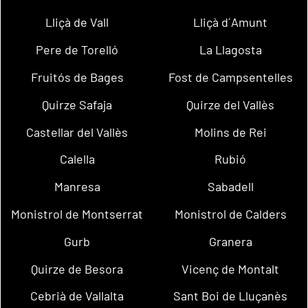
Lliçà de Vall
Lliçà d´Amunt
Pere de Torelló
La Llagosta
Fruitós de Bages
Fost de Campsentelles
Quirze Safaja
Quirze del Vallès
Castellar del Vallès
Molins de Rei
Calella
Rubió
Manresa
Sabadell
Monistrol de Montserrat
Monistrol de Calders
Gurb
Granera
Quirze de Besora
Vicenç de Montalt
Cebrià de Vallalta
Sant Boi de Lluçanès