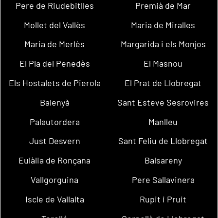
Pere de Riudebitlles
Premià de Mar
Mollet del Vallès
Maria de Miralles
Maria de Merlès
Margarida i els Monjos
El Pla del Penedès
El Masnou
Els Hostalets de Pierola
El Prat de Llobregat
Balenyà
Sant Esteve Sesrovires
Palautordera
Manlleu
Just Desvern
Sant Feliu de Llobregat
Eulàlia de Ronçana
Balsareny
Vallgorguina
Pere Sallavinera
Iscle de Vallalta
Rupit i Pruit