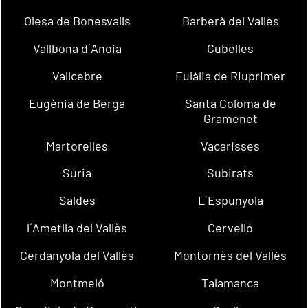
Olesa de Bonesvalls
Barberà del Vallès
Vallbona d´Anoia
Cubelles
Vallcebre
Eulàlia de Riuprimer
Eugènia de Berga
Santa Coloma de
Gramenet
Martorelles
Vacarisses
Súria
Subirats
Saldes
L´Espunyola
l´Ametlla del Vallès
Cervelló
Cerdanyola del Vallès
Montornès del Vallès
Montmeló
Talamanca