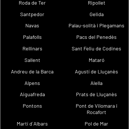
Roda de Ter
Ripollet
Santpedor
Gelida
Navas
Palau-solità i Plegamans
Palafolls
Pacs del Penedès
Rellinars
Sant Feliu de Codines
Sallent
Mataró
Andreu de la Barca
Agustí de Lluçanès
Alpens
Alella
Aiguafreda
Prats de Lluçanès
Pontons
Pont de Vilomara i
Rocafort
Martí d´Albars
Pol de Mar