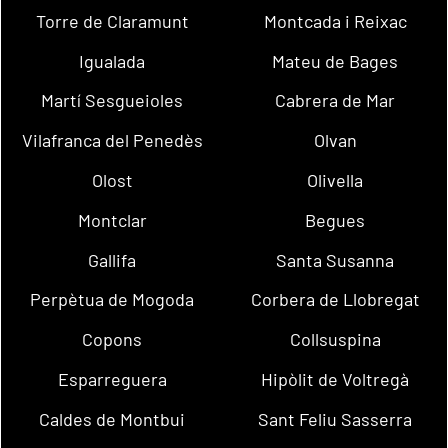
Torre de Claramunt
Montcada i Reixac
Igualada
Mateu de Bages
Martí Sesgueioles
Cabrera de Mar
Vilafranca del Penedès
Olvan
Olost
Olivella
Montclar
Begues
Gallifa
Santa Susanna
Perpètua de Mogoda
Corbera de Llobregat
Copons
Collsuspina
Esparreguera
Hipòlit de Voltregà
Caldes de Montbui
Sant Feliu Sasserra