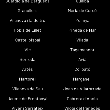
Guardiola de Berguedà
Gualba
Granollers
Maria de Corcó
Vilanova i la Geltrú
Polinyà
Pobla de Lillet
Pineda de Mar
Castellbisbal
Vilada
Vic
Tagamanent
Borredà
Avià
Artés
Collbató
Martorell
Marganell
Vilanova de Sau
Joan de Vilatorrada
Jaume de Frontanyà
Cabrera d´Anoia
Viver i Serrateix
Vilobí del Penedès