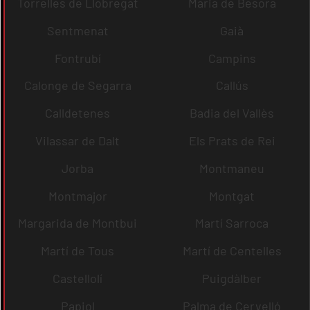
Torrelles de Llobregat
Maria de Besora
Sentmenat
Gaià
Fontrubí
Campins
Calonge de Segarra
Callús
Calldetenes
Badia del Vallès
Vilassar de Dalt
Els Prats de Rei
Jorba
Montmaneu
Montmajor
Montgat
Margarida de Montbui
Martí Sarroca
Martí de Tous
Martí de Centelles
Castellolí
Puigdàlber
Papiol
Palma de Cervelló