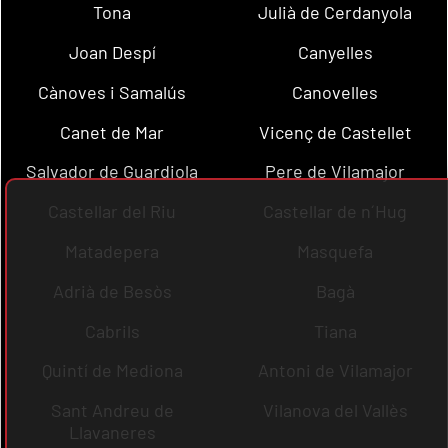
Tona
Julià de Cerdanyola
Joan Despí
Canyelles
Cànoves i Samalús
Canovelles
Canet de Mar
Vicenç de Castellet
Salvador de Guardiola
Pere de Vilamajor
Castellar del Riu
Castellar de n´Hug
Matadepera
Masquefa
Adrià de Besòs
Bagà
Cabrils
Tiana
Quintí de Mediona
Antoni de Vilamajor
Sant Andreu de
Vilanova del Vallès
Llavaneres