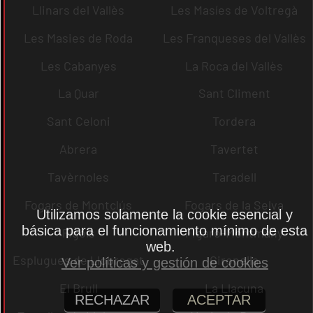
Llinars del Vallès
Les Masíes de Voltregà
Les Masies de Roda
Les Franqueses del Vallès
Les Cabanyes
La Roca del Vallès
La Quar
Sant Climent
Sant Celoni
Tordera
Abrera
Tavertet
Tavèrnoles
Taradell
Fogars de Montclús
Fogars de la Selva
Utilizamos solamente la cookie esencial y
básica para el funcionamiento mínimo de esta
Fígols
Figaró-Montmany
web.
Esplugues de Llobregat
Gironella
Ver políticas y gestión de cookies
El Brull
La Llacuna
RECHAZAR
ACEPTAR