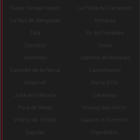
Cugat Sesgarrigues
La Pobla de Claramunt
La Nou de Berguedà
Terrassa
Teià
Fe del Penedès
Castellcir
Cercs
Centelles
Castellví de Rosanes
Castellví de la Marca
Castellterçol
Ullastrell
Maria d´Oló
Julià de Vilatorta
Cardedeu
Pere de Ribes
Vicenç dels Horts
Vicenç de Torelló
Sadurní d´Osormort
Capolat
Capellades