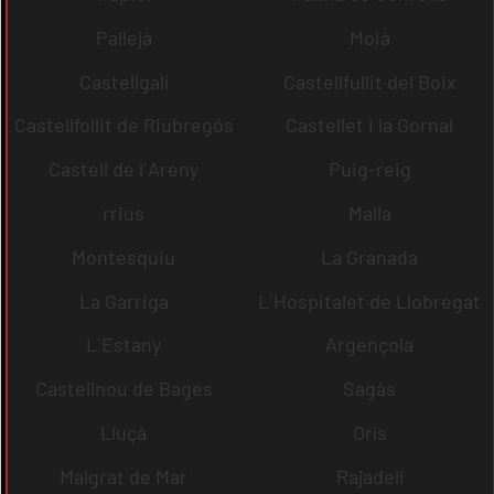
Pallejà
Moià
Castellgalí
Castellfullit del Boix
Castellfollit de Riubregós
Castellet i la Gornal
Castell de l´Areny
Puig-reig
rrius
Malla
Montesquiu
La Granada
La Garriga
L´Hospitalet de Llobregat
L´Estany
Argençola
Castellnou de Bages
Sagàs
Lluçà
Orís
Malgrat de Mar
Rajadell