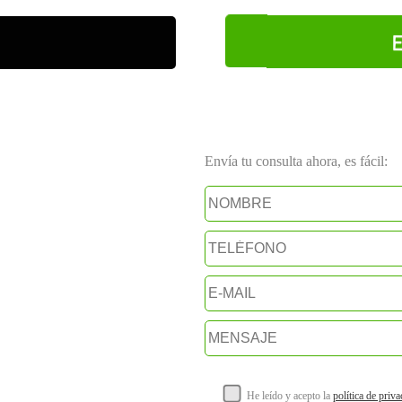
E
Envía tu consulta ahora, es fácil:
He leído y acepto la
política de priv