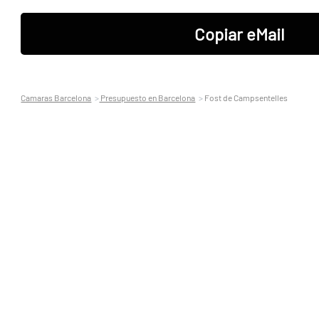
Copiar eMail
Camaras Barcelona
Presupuesto en Barcelona
Fost de Campsentelles