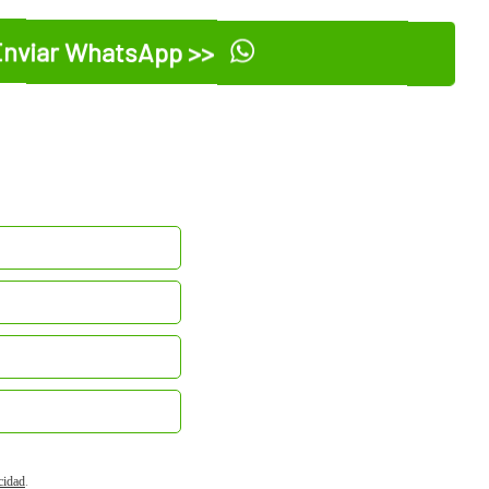
nviar WhatsApp >>
acidad
.