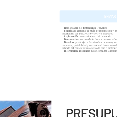
·
Responsable del tratamiento
: Fervalles
·
Finalidad
: gestionar el envío de información y p
relacionada con nuestros servicios y/o productos.
·
Legitimación
: consentimiento del interesado.
·
Destinatarios
: no se cederán datos a terceros, salv
·
Derechos
: podrá ejercer los derechos de acceso, re
supresión, portabilidad y oposición al tratamiento d
retirada del consentimiento prestado para el tratam
·
Información adicional
: puede consultar la infor
PRESUPU