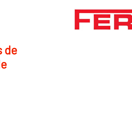
s de
de