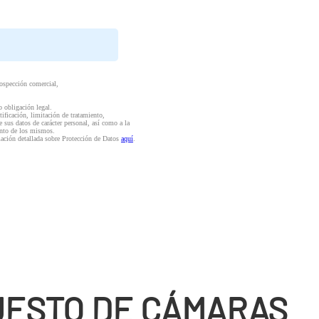
rospección comercial,
o obligación legal.
ctificación, limitación de tratamiento,
e sus datos de carácter personal, así como a la
iento de los mismos.
mación detallada sobre Protección de Datos
aquí
.
ESTO DE CÁMARAS