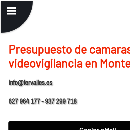
Presupuesto de camara
videovigilancia en Mont
info@fervalles.es
627 964 177 - 937 299 718
Copiar eMail