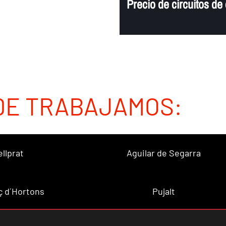
Precio de circuitos d
DE TRABAJAMOS:
ellprat
Aguilar de Segarra
ç d´Hortons
Pujalt