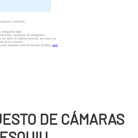
rospección comercial,
o obligación legal.
ctificación, limitación de tratamiento,
e sus datos de carácter personal, así como a la
iento de los mismos.
mación detallada sobre Protección de Datos
aquí
.
ESTO DE CÁMARAS
ESQUIU