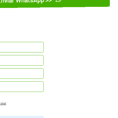
acidad
.