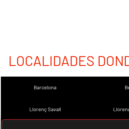
LOCALIDADES DON
Barcelona
B
Llorenç Savall
Lloren