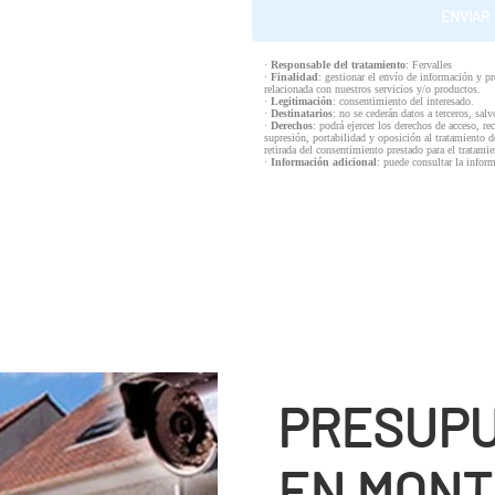
·
Responsable del tratamiento
: Fervalles
·
Finalidad
: gestionar el envío de información y p
relacionada con nuestros servicios y/o productos.
·
Legitimación
: consentimiento del interesado.
·
Destinatarios
: no se cederán datos a terceros, salv
·
Derechos
: podrá ejercer los derechos de acceso, re
supresión, portabilidad y oposición al tratamiento d
retirada del consentimiento prestado para el tratam
·
Información adicional
: puede consultar la infor
PRESUPU
EN MONT