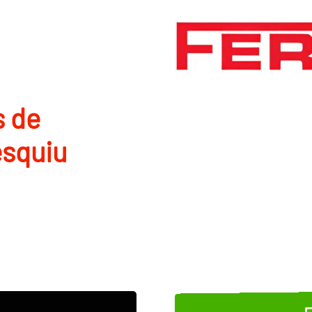
s de
esquiu
E