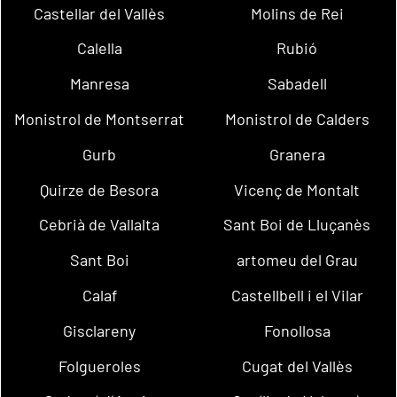
Castellar del Vallès
Molins de Rei
Calella
Rubió
Manresa
Sabadell
Monistrol de Montserrat
Monistrol de Calders
Gurb
Granera
Quirze de Besora
Vicenç de Montalt
Cebrià de Vallalta
Sant Boi de Lluçanès
Sant Boi
artomeu del Grau
Calaf
Castellbell i el Vilar
Gisclareny
Fonollosa
Folgueroles
Cugat del Vallès