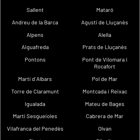
Sallent
Mataró
Andreu de la Barca
Agustí de Lluçanès
Alpens
Alella
Aiguafreda
Prats de Lluçanès
Pontons
Pont de Vilomara i
Rocafort
Martí d´Albars
Pol de Mar
Torre de Claramunt
Montcada i Reixac
Igualada
Mateu de Bages
Martí Sesgueioles
Cabrera de Mar
Vilafranca del Penedès
Olvan