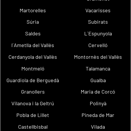
Martorelles
Vacarisses
Súria
Subirats
Saldes
L´Espunyola
l´Ametlla del Vallès
Cervelló
Cerdanyola del Vallès
Montornès del Vallès
Montmeló
Talamanca
Guardiola de Berguedà
Gualba
Granollers
Maria de Corcó
Vilanova i la Geltrú
Polinyà
Pobla de Lillet
Pineda de Mar
Castellbisbal
Vilada