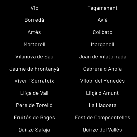
Vic
Tagamanent
Borredà
Avià
Artés
Collbató
Martorell
Marganell
Vilanova de Sau
Joan de Vilatorrada
Jaume de Frontanyà
Cabrera d´Anoia
Viver i Serrateix
Vilobí del Penedès
Lliçà de Vall
Lliçà d´Amunt
Pere de Torelló
La Llagosta
Fruitós de Bages
Fost de Campsentelles
Quirze Safaja
Quirze del Vallès