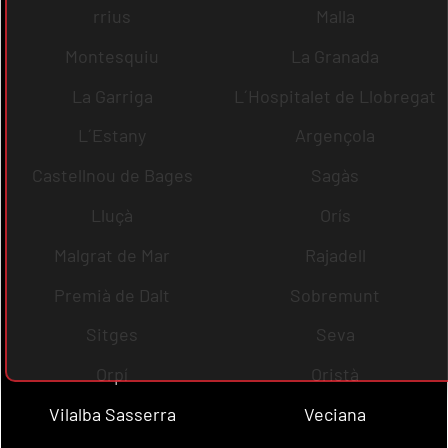
rrius
Malla
Montesquiu
La Granada
La Garriga
L´Hospitalet de Llobregat
L´Estany
Argençola
Castellnou de Bages
Sagàs
Lluçà
Orís
Malgrat de Mar
Rajadell
Premià de Dalt
Sobremunt
Sitges
Seva
Orpí
Oristà
Vilalba Sasserra
Veciana