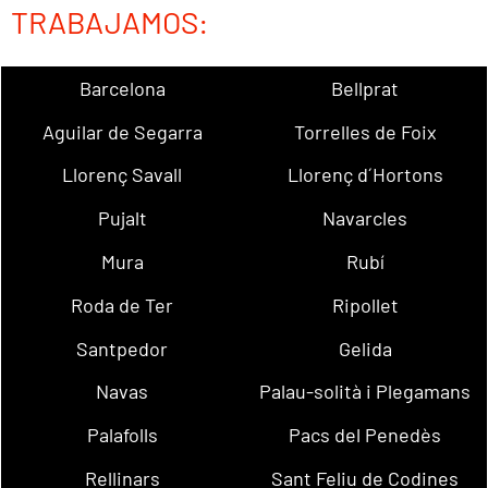
TRABAJAMOS:
Barcelona
Bellprat
Aguilar de Segarra
Torrelles de Foix
Llorenç Savall
Llorenç d´Hortons
Pujalt
Navarcles
Mura
Rubí
Roda de Ter
Ripollet
Santpedor
Gelida
Navas
Palau-solità i Plegamans
Palafolls
Pacs del Penedès
Rellinars
Sant Feliu de Codines