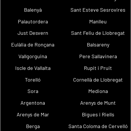
Balenyà
Sant Esteve Sesrovires
Palautordera
Manlleu
Just Desvern
Sant Feliu de Llobregat
Eulàlia de Ronçana
Balsareny
Vallgorguina
Pere Sallavinera
Iscle de Vallalta
Rupit i Pruit
Torelló
Cornellà de Llobregat
Sora
Mediona
Argentona
Arenys de Munt
Arenys de Mar
Bigues i Riells
Berga
Santa Coloma de Cervelló