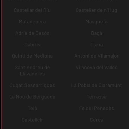
Castellar del Riu
Castellar de n´Hug
Matadepera
Masquefa
Adrià de Besòs
Bagà
Cabrils
Tiana
Quintí de Mediona
Antoni de Vilamajor
Sant Andreu de
Vilanova del Vallès
Llavaneres
Cugat Sesgarrigues
La Pobla de Claramunt
La Nou de Berguedà
Terrassa
Teià
Fe del Penedès
Castellcir
Cercs