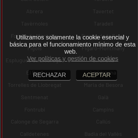
Abrera
Tavertet
Tavèrnoles
Taradell
Fogars de Montclús
Fogars de la Selva
Utilizamos solamente la cookie esencial y
básica para el funcionamiento mínimo de esta
Fígols
Figaró-Montmany
web.
Ver políticas y gestión de cookies
Esplugues de Llobregat
Gironella
El Brull
La Llacuna
RECHAZAR
ACEPTAR
Torrelles de Llobregat
Maria de Besora
Sentmenat
Gaià
Fontrubí
Campins
Calonge de Segarra
Callús
Calldetenes
Badia del Vallès