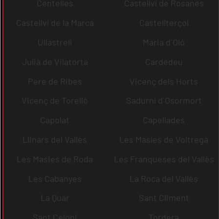
Centelles
Castellví de Rosanes
Castellví de la Marca
Castellterçol
Ullastrell
Maria d´Oló
Julià de Vilatorta
Cardedeu
Pere de Ribes
Vicenç dels Horts
Vicenç de Torelló
Sadurní d´Osormort
Capolat
Capellades
Llinars del Vallès
Les Masíes de Voltregà
Les Masies de Roda
Les Franqueses del Vallès
Les Cabanyes
La Roca del Vallès
La Quar
Sant Climent
Sant Celoni
Tordera