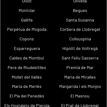
Olost
Olivella
Montclar
Begues
Gallifa
Santa Susanna
Perpètua de Mogoda
Corbera de Llobregat
Copons
Collsuspina
Esparreguera
Hipòlit de Voltregà
Caldes de Montbui
Sant Feliu Sasserra
Pere de Riudebitlles
Premià de Mar
Mollet del Vallès
Maria de Miralles
Maria de Merlès
Margarida i els Monjos
El Pla del Penedès
El Masnou
Els Hostalets de Pierola
El Prat de Llobregat