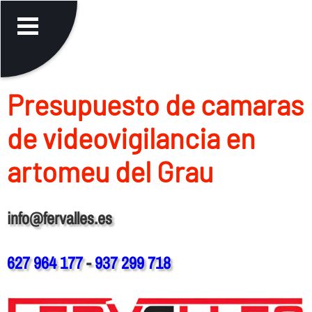
Presupuesto de camaras
de videovigilancia en
artomeu del Grau
info@fervalles.es
627 964 177
-
937 299 718