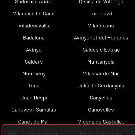
Sadurní d´Anoia
Cecília de Voltregà
Vilanova del Camí
Torrelavit
Viladecavalls
Viladecans
Badalona
Avinyonet del Penedès
Avinyó
Caldes d´Estrac
Calders
Muntanyola
Montseny
Vilassar de Mar
Tona
Julià de Cerdanyola
Joan Despí
Canyelles
Cànoves i Samalús
Canovelles
Canet de Mar
Vicenç de Castellet
Salvador de Guardiola
Pere de Vilamajor