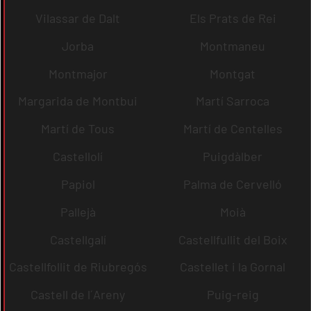
Vilassar de Dalt
Els Prats de Rei
Jorba
Montmaneu
Montmajor
Montgat
Margarida de Montbui
Martí Sarroca
Martí de Tous
Martí de Centelles
Castellolí
Puigdàlber
Papiol
Palma de Cervelló
Pallejà
Moià
Castellgalí
Castellfullit del Boix
Castellfollit de Riubregós
Castellet i la Gornal
Castell de l´Areny
Puig-reig