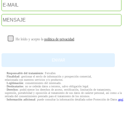
He leído y acepto la
política de privacidad
.
·
Responsable del tratamiento
: Fervalles
·
Finalidad
: gestionar el envío de información y prospección comercial,
relacionada con nuestros servicios y/o productos.
·
Legitimación
: consentimiento del interesado.
·
Destinatarios
: no se cederán datos a terceros, salvo obligación legal.
·
Derechos
: podrá ejercer los derechos de acceso, rectificación, limitación de tratamiento,
supresión, portabilidad y oposición al tratamiento de sus datos de carácter personal, así como a la
retirada del consentimiento prestado para el tratamiento de los mismos.
·
Información adicional
: puede consultar la información detallada sobre Protección de Datos
aquí
.