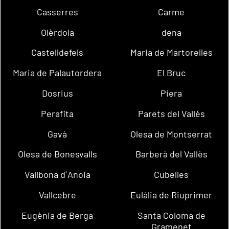
Casserres
Carme
Olèrdola
dena
Castelldefels
Maria de Martorelles
Maria de Palautordera
El Bruc
Dosrius
Piera
Perafita
Parets del Vallès
Gavà
Olesa de Montserrat
Olesa de Bonesvalls
Barberà del Vallès
Vallbona d´Anoia
Cubelles
Vallcebre
Eulàlia de Riuprimer
Eugènia de Berga
Santa Coloma de
Gramenet