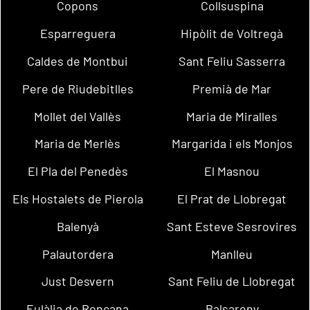
Copons
Collsuspina
Esparreguera
Hipòlit de Voltregà
Caldes de Montbui
Sant Feliu Sasserra
Pere de Riudebitlles
Premià de Mar
Mollet del Vallès
Maria de Miralles
Maria de Merlès
Margarida i els Monjos
El Pla del Penedès
El Masnou
Els Hostalets de Pierola
El Prat de Llobregat
Balenyà
Sant Esteve Sesrovires
Palautordera
Manlleu
Just Desvern
Sant Feliu de Llobregat
Eulàlia de Ronçana
Balsareny