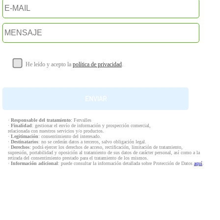
He leído y acepto la
política de privacidad
.
·
Responsable del tratamiento
: Fervalles
·
Finalidad
: gestionar el envío de información y prospección comercial,
relacionada con nuestros servicios y/o productos.
·
Legitimación
: consentimiento del interesado.
·
Destinatarios
: no se cederán datos a terceros, salvo obligación legal.
·
Derechos
: podrá ejercer los derechos de acceso, rectificación, limitación de tratamiento,
supresión, portabilidad y oposición al tratamiento de sus datos de carácter personal, así como a la
retirada del consentimiento prestado para el tratamiento de los mismos.
·
Información adicional
: puede consultar la información detallada sobre Protección de Datos
aquí
.