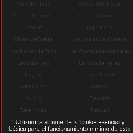
Pere de Ribes
Vicenç dels Horts
Vicenç de Torelló
Sadurní d´Osormort
Capolat
Capellades
Llinars del Vallès
Les Masíes de Voltregà
Les Masies de Roda
Les Franqueses del Vallès
Les Cabanyes
La Roca del Vallès
La Quar
Sant Climent
Sant Celoni
Tordera
Abrera
Tavertet
Tavèrnoles
Taradell
Fogars de Montclús
Fogars de la Selva
Utilizamos solamente la cookie esencial y
básica para el funcionamiento mínimo de esta