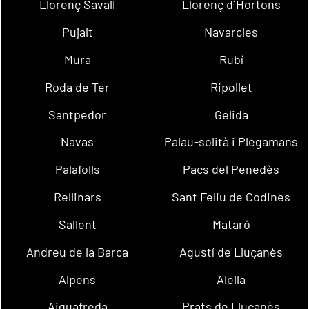
Llorenç Savall
Llorenç d´Hortons
Pujalt
Navarcles
Mura
Rubí
Roda de Ter
Ripollet
Santpedor
Gelida
Navas
Palau-solità i Plegamans
Palafolls
Pacs del Penedès
Rellinars
Sant Feliu de Codines
Sallent
Mataró
Andreu de la Barca
Agustí de Lluçanès
Alpens
Alella
Aiguafreda
Prats de Lluçanès