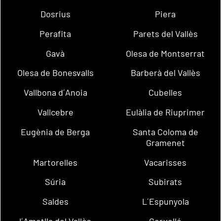
Dosrius
Piera
Perafita
Parets del Vallès
Gavà
Olesa de Montserrat
Olesa de Bonesvalls
Barberà del Vallès
Vallbona d´Anoia
Cubelles
Vallcebre
Eulàlia de Riuprimer
Eugènia de Berga
Santa Coloma de
Gramenet
Martorelles
Vacarisses
Súria
Subirats
Saldes
L´Espunyola