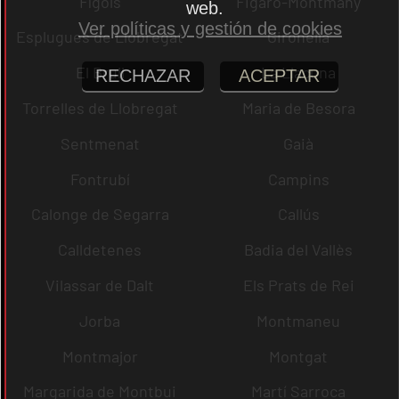
Fígols
Figaró-Montmany
web.
Ver políticas y gestión de cookies
Esplugues de Llobregat
Gironella
El Brull
La Llacuna
RECHAZAR
ACEPTAR
Torrelles de Llobregat
Maria de Besora
Sentmenat
Gaià
Fontrubí
Campins
Calonge de Segarra
Callús
Calldetenes
Badia del Vallès
Vilassar de Dalt
Els Prats de Rei
Jorba
Montmaneu
Montmajor
Montgat
Margarida de Montbui
Martí Sarroca