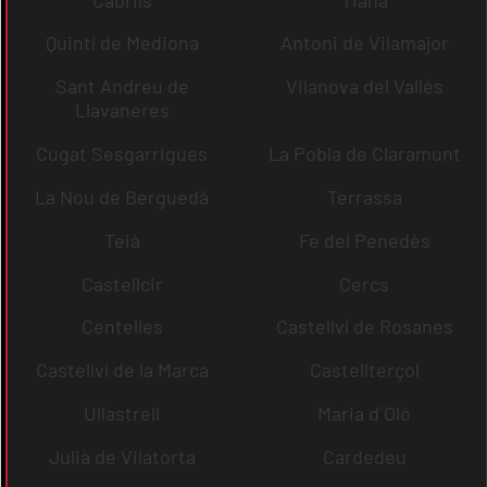
Quintí de Mediona
Antoni de Vilamajor
Sant Andreu de
Vilanova del Vallès
Llavaneres
Cugat Sesgarrigues
La Pobla de Claramunt
La Nou de Berguedà
Terrassa
Teià
Fe del Penedès
Castellcir
Cercs
Centelles
Castellví de Rosanes
Castellví de la Marca
Castellterçol
Ullastrell
Maria d´Oló
Julià de Vilatorta
Cardedeu