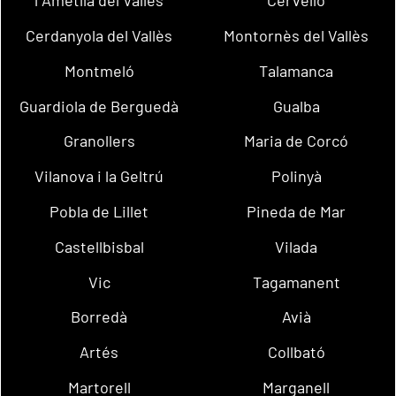
l´Ametlla del Vallès
Cervelló
Cerdanyola del Vallès
Montornès del Vallès
Montmeló
Talamanca
Guardiola de Berguedà
Gualba
Granollers
Maria de Corcó
Vilanova i la Geltrú
Polinyà
Pobla de Lillet
Pineda de Mar
Castellbisbal
Vilada
Vic
Tagamanent
Borredà
Avià
Artés
Collbató
Martorell
Marganell