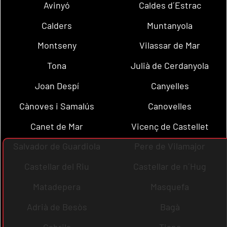
Avinyó
Caldes d´Estrac
Calders
Muntanyola
Montseny
Vilassar de Mar
Tona
Julià de Cerdanyola
Joan Despí
Canyelles
Cànoves i Samalús
Canovelles
Canet de Mar
Vicenç de Castellet
Salvador de Guardiola
Pere de Vilamajor
Castellar del Riu
Castellar de n´Hug
Matadepera
Masquefa
Adrià de Besòs
Bagà
Cabrils
Tiana