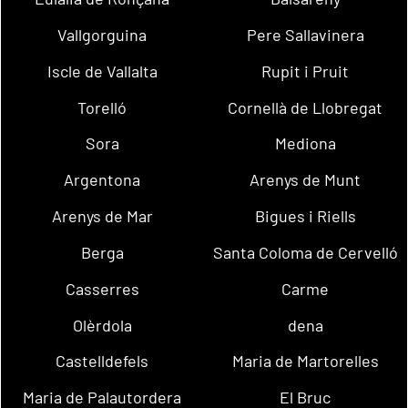
Vallgorguina
Pere Sallavinera
Iscle de Vallalta
Rupit i Pruit
Torelló
Cornellà de Llobregat
Sora
Mediona
Argentona
Arenys de Munt
Arenys de Mar
Bigues i Riells
Berga
Santa Coloma de Cervelló
Casserres
Carme
Olèrdola
dena
Castelldefels
Maria de Martorelles
Maria de Palautordera
El Bruc