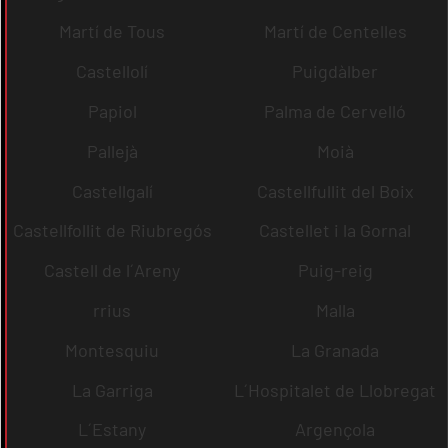
Martí de Tous
Martí de Centelles
Castellolí
Puigdàlber
Papiol
Palma de Cervelló
Pallejà
Moià
Castellgalí
Castellfullit del Boix
Castellfollit de Riubregós
Castellet i la Gornal
Castell de l´Areny
Puig-reig
rrius
Malla
Montesquiu
La Granada
La Garriga
L´Hospitalet de Llobregat
L´Estany
Argençola