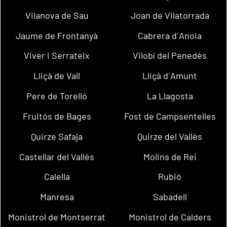
Vilanova de Sau
Joan de Vilatorrada
Jaume de Frontanyà
Cabrera d´Anoia
Viver i Serrateix
Vilobí del Penedès
Lliçà de Vall
Lliçà d´Amunt
Pere de Torelló
La Llagosta
Fruitós de Bages
Fost de Campsentelles
Quirze Safaja
Quirze del Vallès
Castellar del Vallès
Molins de Rei
Calella
Rubió
Manresa
Sabadell
Monistrol de Montserrat
Monistrol de Calders