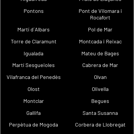
Pontons
Pont de Vilomara i
Rocafort
Martí d´Albars
Pol de Mar
Torre de Claramunt
Montcada i Reixac
Igualada
Mateu de Bages
Martí Sesgueioles
Cabrera de Mar
Vilafranca del Penedès
Olvan
Olost
Olivella
Montclar
Begues
Gallifa
Santa Susanna
Perpètua de Mogoda
Corbera de Llobregat