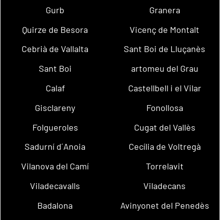
Gurb
Granera
Quirze de Besora
Vicenç de Montalt
Cebrià de Vallalta
Sant Boi de Lluçanès
Sant Boi
artomeu del Grau
Calaf
Castellbell i el Vilar
Gisclareny
Fonollosa
Folgueroles
Cugat del Vallès
Sadurní d´Anoia
Cecília de Voltregà
Vilanova del Camí
Torrelavit
Viladecavalls
Viladecans
Badalona
Avinyonet del Penedès