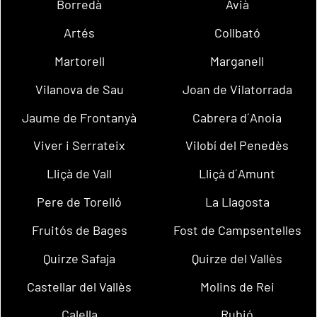
Borredà
Avià
Artés
Collbató
Martorell
Marganell
Vilanova de Sau
Joan de Vilatorrada
Jaume de Frontanyà
Cabrera d´Anoia
Viver i Serrateix
Vilobí del Penedès
Lliçà de Vall
Lliçà d´Amunt
Pere de Torelló
La Llagosta
Fruitós de Bages
Fost de Campsentelles
Quirze Safaja
Quirze del Vallès
Castellar del Vallès
Molins de Rei
Calella
Rubió