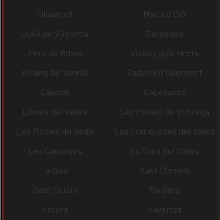
Ullastrell
Maria d´Oló
Julià de Vilatorta
Cardedeu
Pere de Ribes
Vicenç dels Horts
Vicenç de Torelló
Sadurní d´Osormort
Capolat
Capellades
Llinars del Vallès
Les Masíes de Voltregà
Les Masies de Roda
Les Franqueses del Vallès
Les Cabanyes
La Roca del Vallès
La Quar
Sant Climent
Sant Celoni
Tordera
Abrera
Tavertet