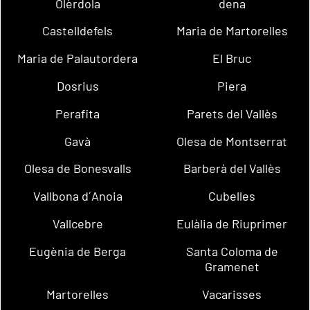
Olèrdola
dena
Castelldefels
Maria de Martorelles
Maria de Palautordera
El Bruc
Dosrius
Piera
Perafita
Parets del Vallès
Gavà
Olesa de Montserrat
Olesa de Bonesvalls
Barberà del Vallès
Vallbona d´Anoia
Cubelles
Vallcebre
Eulàlia de Riuprimer
Eugènia de Berga
Santa Coloma de
Gramenet
Martorelles
Vacarisses