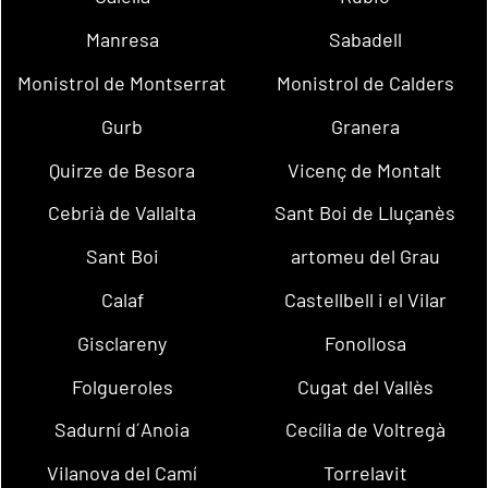
Manresa
Sabadell
Monistrol de Montserrat
Monistrol de Calders
Gurb
Granera
Quirze de Besora
Vicenç de Montalt
Cebrià de Vallalta
Sant Boi de Lluçanès
Sant Boi
artomeu del Grau
Calaf
Castellbell i el Vilar
Gisclareny
Fonollosa
Folgueroles
Cugat del Vallès
Sadurní d´Anoia
Cecília de Voltregà
Vilanova del Camí
Torrelavit