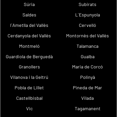
Súria
Subirats
Saldes
L´Espunyola
l´Ametlla del Vallès
Cervelló
Cerdanyola del Vallès
Montornès del Vallès
Montmeló
Talamanca
Guardiola de Berguedà
Gualba
Granollers
Maria de Corcó
Vilanova i la Geltrú
Polinyà
Pobla de Lillet
Pineda de Mar
Castellbisbal
Vilada
Vic
Tagamanent