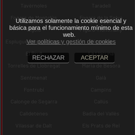
Tavèrnoles
Taradell
Fogars de Montclús
Fogars de la Selva
Utilizamos solamente la cookie esencial y
básica para el funcionamiento mínimo de esta
Fígols
Figaró-Montmany
web.
Esplugues de Llobregat
Gironella
Ver políticas y gestión de cookies
El Brull
La Llacuna
RECHAZAR
ACEPTAR
Torrelles de Llobregat
Maria de Besora
Sentmenat
Gaià
Fontrubí
Campins
Calonge de Segarra
Callús
Calldetenes
Badia del Vallès
Vilassar de Dalt
Els Prats de Rei