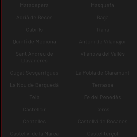
Matadepera
Masquefa
Adrià de Besòs
Bagà
Cabrils
Tiana
Quintí de Mediona
Antoni de Vilamajor
Sant Andreu de
Vilanova del Vallès
Llavaneres
Cugat Sesgarrigues
La Pobla de Claramunt
La Nou de Berguedà
Terrassa
Teià
Fe del Penedès
Castellcir
Cercs
Centelles
Castellví de Rosanes
Castellví de la Marca
Castellterçol