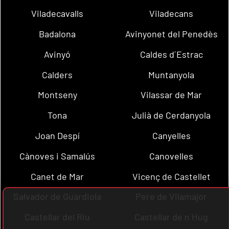
Viladecavalls
Viladecans
Badalona
Avinyonet del Penedès
Avinyó
Caldes d´Estrac
Calders
Muntanyola
Montseny
Vilassar de Mar
Tona
Julià de Cerdanyola
Joan Despí
Canyelles
Cànoves i Samalús
Canovelles
Canet de Mar
Vicenç de Castellet
Salvador de Guardiola
Pere de Vilamajor
Castellar del Riu
Castellar de n´Hug