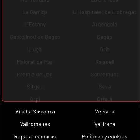
La Garriga
L´Hospitalet de Llobregat
L´Estany
Argençola
Castellnou de Bages
Sagàs
Lluçà
Orís
Malgrat de Mar
Rajadell
Premià de Dalt
Sobremunt
Sitges
Seva
Orpí
Oristà
Vilalba Sasserra
Veciana
Vallromanes
Vallirana
Reparar camaras
Políticas y cookies