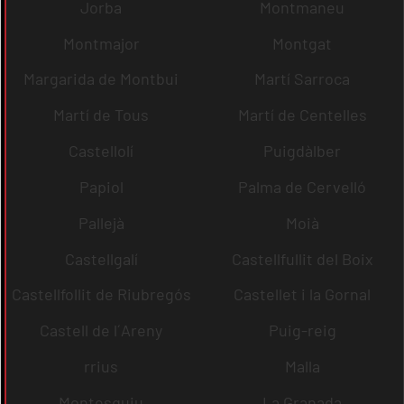
Jorba
Montmaneu
Montmajor
Montgat
Margarida de Montbui
Martí Sarroca
Martí de Tous
Martí de Centelles
Castellolí
Puigdàlber
Papiol
Palma de Cervelló
Pallejà
Moià
Castellgalí
Castellfullit del Boix
Castellfollit de Riubregós
Castellet i la Gornal
Castell de l´Areny
Puig-reig
rrius
Malla
Montesquiu
La Granada