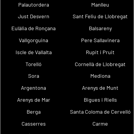
Palautordera
Manlleu
Just Desvern
Sant Feliu de Llobregat
Eulàlia de Ronçana
Balsareny
Vallgorguina
Pere Sallavinera
Iscle de Vallalta
Rupit i Pruit
Torelló
Cornellà de Llobregat
Sora
Mediona
Argentona
Arenys de Munt
Arenys de Mar
Bigues i Riells
Berga
Santa Coloma de Cervelló
Casserres
Carme