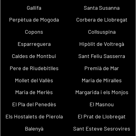
Gallifa
Santa Susanna
Perpètua de Mogoda
Corbera de Llobregat
Copons
Collsuspina
Esparreguera
Hipòlit de Voltregà
Caldes de Montbui
Sant Feliu Sasserra
Pere de Riudebitlles
Premià de Mar
Mollet del Vallès
Maria de Miralles
Maria de Merlès
Margarida i els Monjos
El Pla del Penedès
El Masnou
Els Hostalets de Pierola
El Prat de Llobregat
Balenyà
Sant Esteve Sesrovires