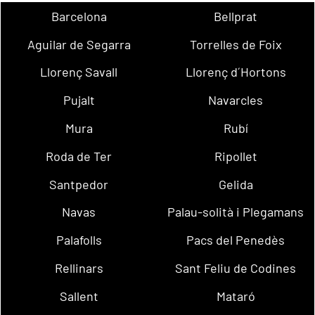
Barcelona
Bellprat
Aguilar de Segarra
Torrelles de Foix
Llorenç Savall
Llorenç d´Hortons
Pujalt
Navarcles
Mura
Rubí
Roda de Ter
Ripollet
Santpedor
Gelida
Navas
Palau-solità i Plegamans
Palafolls
Pacs del Penedès
Rellinars
Sant Feliu de Codines
Sallent
Mataró