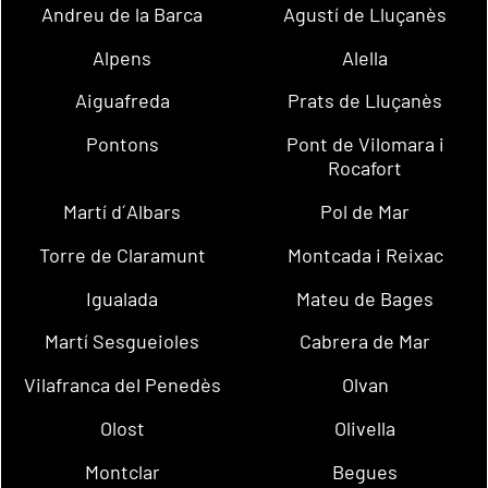
Andreu de la Barca
Agustí de Lluçanès
Alpens
Alella
Aiguafreda
Prats de Lluçanès
Pontons
Pont de Vilomara i
Rocafort
Martí d´Albars
Pol de Mar
Torre de Claramunt
Montcada i Reixac
Igualada
Mateu de Bages
Martí Sesgueioles
Cabrera de Mar
Vilafranca del Penedès
Olvan
Olost
Olivella
Montclar
Begues