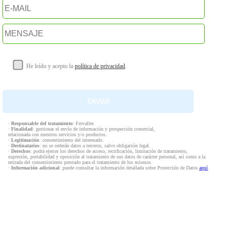
He leído y acepto la
política de privacidad
.
·
Responsable del tratamiento
: Fervalles
·
Finalidad
: gestionar el envío de información y prospección comercial,
relacionada con nuestros servicios y/o productos.
·
Legitimación
: consentimiento del interesado.
·
Destinatarios
: no se cederán datos a terceros, salvo obligación legal.
·
Derechos
: podrá ejercer los derechos de acceso, rectificación, limitación de tratamiento,
supresión, portabilidad y oposición al tratamiento de sus datos de carácter personal, así como a la
retirada del consentimiento prestado para el tratamiento de los mismos.
·
Información adicional
: puede consultar la información detallada sobre Protección de Datos
aquí
.