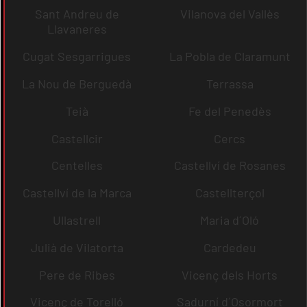
Sant Andreu de
Vilanova del Vallès
Llavaneres
Cugat Sesgarrigues
La Pobla de Claramunt
La Nou de Berguedà
Terrassa
Teià
Fe del Penedès
Castellcir
Cercs
Centelles
Castellví de Rosanes
Castellví de la Marca
Castellterçol
Ullastrell
Maria d´Oló
Julià de Vilatorta
Cardedeu
Pere de Ribes
Vicenç dels Horts
Vicenç de Torelló
Sadurní d´Osormort