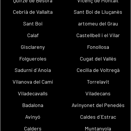
Quirze de Besora
Vicenç de Montalt
Cebrià de Vallalta
Sant Boi de Lluçanès
Sant Boi
artomeu del Grau
Calaf
Castellbell i el Vilar
Gisclareny
Fonollosa
Folgueroles
Cugat del Vallès
Sadurní d´Anoia
Cecília de Voltregà
Vilanova del Camí
Torrelavit
Viladecavalls
Viladecans
Badalona
Avinyonet del Penedès
Avinyó
Caldes d´Estrac
Calders
Muntanyola