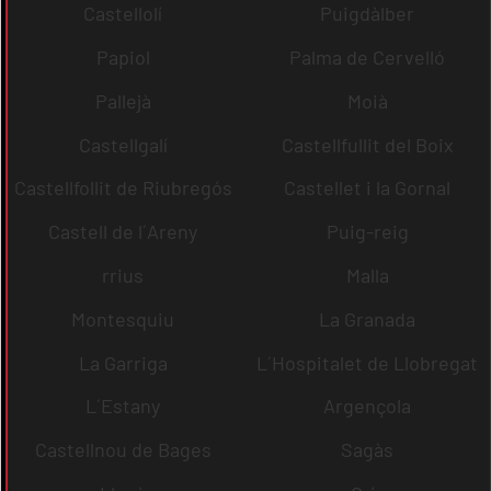
Castellolí
Puigdàlber
Papiol
Palma de Cervelló
Pallejà
Moià
Castellgalí
Castellfullit del Boix
Castellfollit de Riubregós
Castellet i la Gornal
Castell de l´Areny
Puig-reig
rrius
Malla
Montesquiu
La Granada
La Garriga
L´Hospitalet de Llobregat
L´Estany
Argençola
Castellnou de Bages
Sagàs