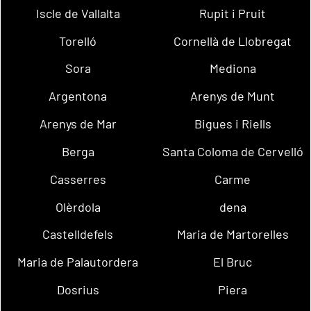
Iscle de Vallalta
Rupit i Pruit
Torelló
Cornellà de Llobregat
Sora
Mediona
Argentona
Arenys de Munt
Arenys de Mar
Bigues i Riells
Berga
Santa Coloma de Cervelló
Casserres
Carme
Olèrdola
dena
Castelldefels
Maria de Martorelles
Maria de Palautordera
El Bruc
Dosrius
Piera