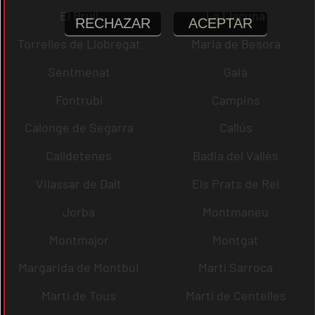
El Brull
La Llacuna
RECHAZAR
ACEPTAR
Torrelles de Llobregat
Maria de Besora
Sentmenat
Gaià
Fontrubí
Campins
Calonge de Segarra
Callús
Calldetenes
Badia del Vallès
Vilassar de Dalt
Els Prats de Rei
Jorba
Montmaneu
Montmajor
Montgat
Margarida de Montbui
Martí Sarroca
Martí de Tous
Martí de Centelles