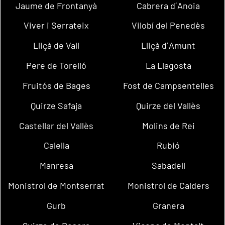
Jaume de Frontanyà
Cabrera d´Anoia
Viver i Serrateix
Vilobí del Penedès
Lliçà de Vall
Lliçà d´Amunt
Pere de Torelló
La Llagosta
Fruitós de Bages
Fost de Campsentelles
Quirze Safaja
Quirze del Vallès
Castellar del Vallès
Molins de Rei
Calella
Rubió
Manresa
Sabadell
Monistrol de Montserrat
Monistrol de Calders
Gurb
Granera