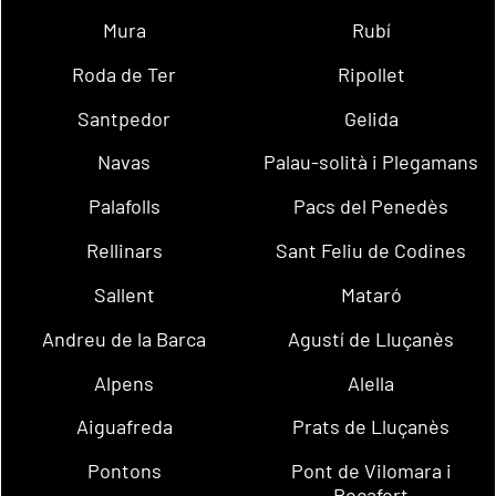
Mura
Rubí
Roda de Ter
Ripollet
Santpedor
Gelida
Navas
Palau-solità i Plegamans
Palafolls
Pacs del Penedès
Rellinars
Sant Feliu de Codines
Sallent
Mataró
Andreu de la Barca
Agustí de Lluçanès
Alpens
Alella
Aiguafreda
Prats de Lluçanès
Pontons
Pont de Vilomara i
Rocafort