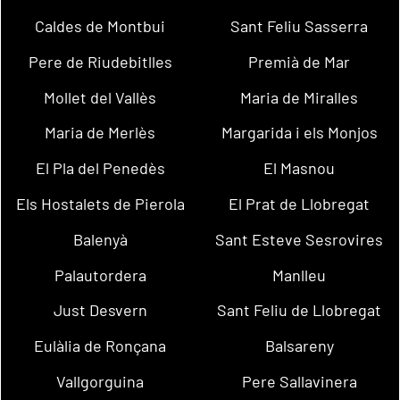
Caldes de Montbui
Sant Feliu Sasserra
Pere de Riudebitlles
Premià de Mar
Mollet del Vallès
Maria de Miralles
Maria de Merlès
Margarida i els Monjos
El Pla del Penedès
El Masnou
Els Hostalets de Pierola
El Prat de Llobregat
Balenyà
Sant Esteve Sesrovires
Palautordera
Manlleu
Just Desvern
Sant Feliu de Llobregat
Eulàlia de Ronçana
Balsareny
Vallgorguina
Pere Sallavinera