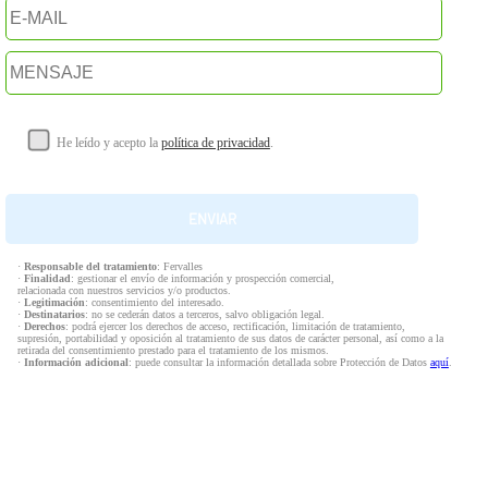
He leído y acepto la
política de privacidad
.
·
Responsable del tratamiento
: Fervalles
·
Finalidad
: gestionar el envío de información y prospección comercial,
relacionada con nuestros servicios y/o productos.
·
Legitimación
: consentimiento del interesado.
·
Destinatarios
: no se cederán datos a terceros, salvo obligación legal.
·
Derechos
: podrá ejercer los derechos de acceso, rectificación, limitación de tratamiento,
supresión, portabilidad y oposición al tratamiento de sus datos de carácter personal, así como a la
retirada del consentimiento prestado para el tratamiento de los mismos.
·
Información adicional
: puede consultar la información detallada sobre Protección de Datos
aquí
.