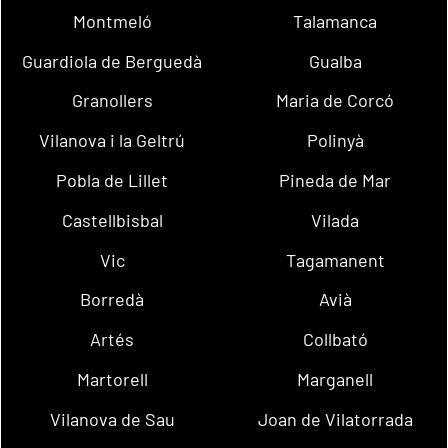
Montmeló
Talamanca
Guardiola de Berguedà
Gualba
Granollers
Maria de Corcó
Vilanova i la Geltrú
Polinyà
Pobla de Lillet
Pineda de Mar
Castellbisbal
Vilada
Vic
Tagamanent
Borredà
Avià
Artés
Collbató
Martorell
Marganell
Vilanova de Sau
Joan de Vilatorrada