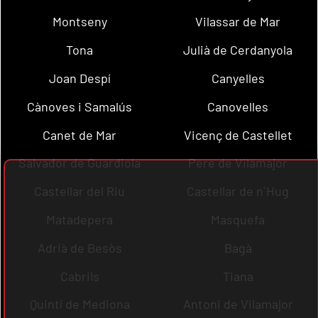
Montseny
Vilassar de Mar
Tona
Julià de Cerdanyola
Joan Despí
Canyelles
Cànoves i Samalús
Canovelles
Canet de Mar
Vicenç de Castellet
Salvador de Guardiola
Pere de Vilamajor
Castellar del Riu
Castellar de n´Hug
Matadepera
Masquefa
Adrià de Besòs
Bagà
Cabrils
Tiana
Quintí de Mediona
Antoni de Vilamajor