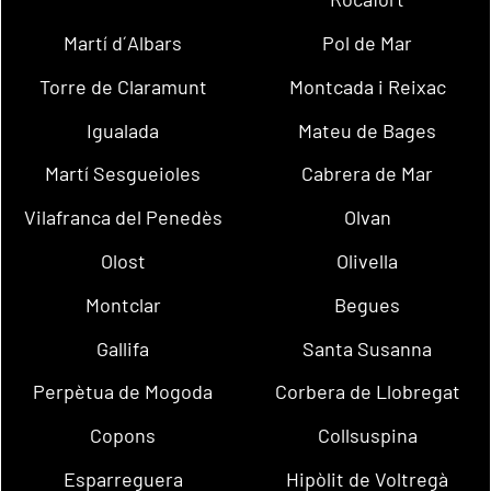
Martí d´Albars
Pol de Mar
Torre de Claramunt
Montcada i Reixac
Igualada
Mateu de Bages
Martí Sesgueioles
Cabrera de Mar
Vilafranca del Penedès
Olvan
Olost
Olivella
Montclar
Begues
Gallifa
Santa Susanna
Perpètua de Mogoda
Corbera de Llobregat
Copons
Collsuspina
Esparreguera
Hipòlit de Voltregà