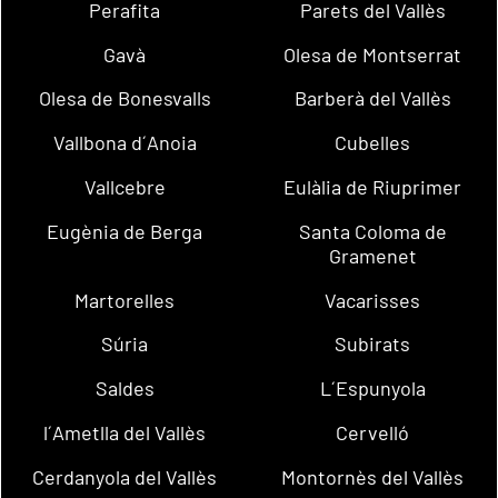
Perafita
Parets del Vallès
Gavà
Olesa de Montserrat
Olesa de Bonesvalls
Barberà del Vallès
Vallbona d´Anoia
Cubelles
Vallcebre
Eulàlia de Riuprimer
Eugènia de Berga
Santa Coloma de
Gramenet
Martorelles
Vacarisses
Súria
Subirats
Saldes
L´Espunyola
l´Ametlla del Vallès
Cervelló
Cerdanyola del Vallès
Montornès del Vallès