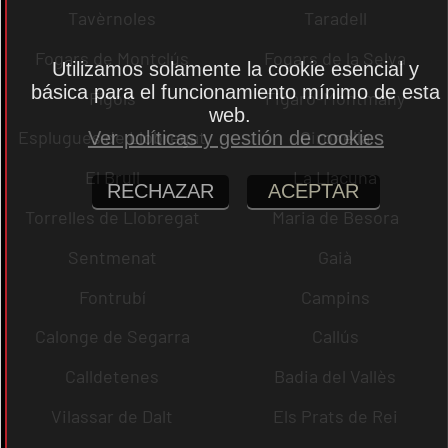
Tavèrnoles
Taradell
Fogars de Montclús
Fogars de la Selva
Utilizamos solamente la cookie esencial y
básica para el funcionamiento mínimo de esta
Fígols
Figaró-Montmany
web.
Esplugues de Llobregat
Gironella
Ver políticas y gestión de cookies
El Brull
La Llacuna
RECHAZAR
ACEPTAR
Torrelles de Llobregat
Maria de Besora
Sentmenat
Gaià
Fontrubí
Campins
Calonge de Segarra
Callús
Calldetenes
Badia del Vallès
Vilassar de Dalt
Els Prats de Rei