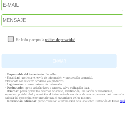
He leído y acepto la
política de privacidad
.
·
Responsable del tratamiento
: Fervalles
·
Finalidad
: gestionar el envío de información y prospección comercial,
relacionada con nuestros servicios y/o productos.
·
Legitimación
: consentimiento del interesado.
·
Destinatarios
: no se cederán datos a terceros, salvo obligación legal.
·
Derechos
: podrá ejercer los derechos de acceso, rectificación, limitación de tratamiento,
supresión, portabilidad y oposición al tratamiento de sus datos de carácter personal, así como a la
retirada del consentimiento prestado para el tratamiento de los mismos.
·
Información adicional
: puede consultar la información detallada sobre Protección de Datos
aquí
.