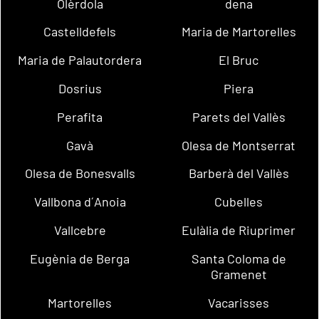
Olèrdola
dena
Castelldefels
Maria de Martorelles
Maria de Palautordera
El Bruc
Dosrius
Piera
Perafita
Parets del Vallès
Gavà
Olesa de Montserrat
Olesa de Bonesvalls
Barberà del Vallès
Vallbona d´Anoia
Cubelles
Vallcebre
Eulàlia de Riuprimer
Eugènia de Berga
Santa Coloma de
Gramenet
Martorelles
Vacarisses