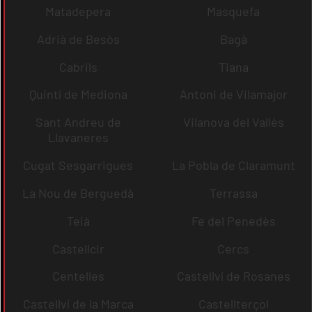
Matadepera
Masquefa
Adrià de Besòs
Bagà
Cabrils
Tiana
Quintí de Mediona
Antoni de Vilamajor
Sant Andreu de
Vilanova del Vallès
Llavaneres
Cugat Sesgarrigues
La Pobla de Claramunt
La Nou de Berguedà
Terrassa
Teià
Fe del Penedès
Castellcir
Cercs
Centelles
Castellví de Rosanes
Castellví de la Marca
Castellterçol