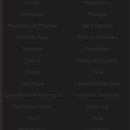
Jorba
Montmaneu
Montmajor
Montgat
Margarida de Montbui
Martí Sarroca
Martí de Tous
Martí de Centelles
Castellolí
Puigdàlber
Papiol
Palma de Cervelló
Pallejà
Moià
Castellgalí
Castellfullit del Boix
Castellfollit de Riubregós
Castellet i la Gornal
Castell de l´Areny
Puig-reig
rrius
Malla
Montesquiu
La Granada