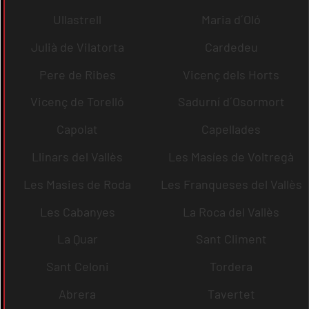
Ullastrell
Maria d´Oló
Julià de Vilatorta
Cardedeu
Pere de Ribes
Vicenç dels Horts
Vicenç de Torelló
Sadurní d´Osormort
Capolat
Capellades
Llinars del Vallès
Les Masíes de Voltregà
Les Masies de Roda
Les Franqueses del Vallès
Les Cabanyes
La Roca del Vallès
La Quar
Sant Climent
Sant Celoni
Tordera
Abrera
Tavertet