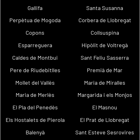
Gallifa
Santa Susanna
Perpètua de Mogoda
Corbera de Llobregat
Copons
Collsuspina
Esparreguera
Hipòlit de Voltregà
Caldes de Montbui
Sant Feliu Sasserra
Pere de Riudebitlles
Premià de Mar
Mollet del Vallès
Maria de Miralles
Maria de Merlès
Margarida i els Monjos
El Pla del Penedès
El Masnou
Els Hostalets de Pierola
El Prat de Llobregat
Balenyà
Sant Esteve Sesrovires