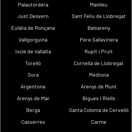
Palautordera
Manlleu
Just Desvern
Sant Feliu de Llobregat
Eulàlia de Ronçana
Balsareny
Vallgorguina
Pere Sallavinera
Iscle de Vallalta
Rupit i Pruit
Torelló
Cornellà de Llobregat
Sora
Mediona
Argentona
Arenys de Munt
Arenys de Mar
Bigues i Riells
Berga
Santa Coloma de Cervelló
Casserres
Carme