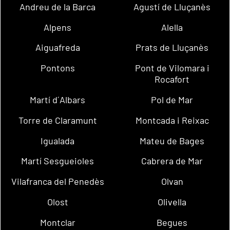
Andreu de la Barca
Agustí de Lluçanès
Alpens
Alella
Aiguafreda
Prats de Lluçanès
Pontons
Pont de Vilomara i
Rocafort
Martí d´Albars
Pol de Mar
Torre de Claramunt
Montcada i Reixac
Igualada
Mateu de Bages
Martí Sesgueioles
Cabrera de Mar
Vilafranca del Penedès
Olvan
Olost
Olivella
Montclar
Begues