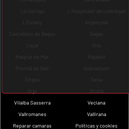
La Garriga
L´Hospitalet de Llobregat
L´Estany
Argençola
Castellnou de Bages
Sagàs
Lluçà
Orís
Malgrat de Mar
Rajadell
Premià de Dalt
Sobremunt
Sitges
Seva
Orpí
Oristà
Vilalba Sasserra
Veciana
Vallromanes
Vallirana
Reparar camaras
Políticas y cookies