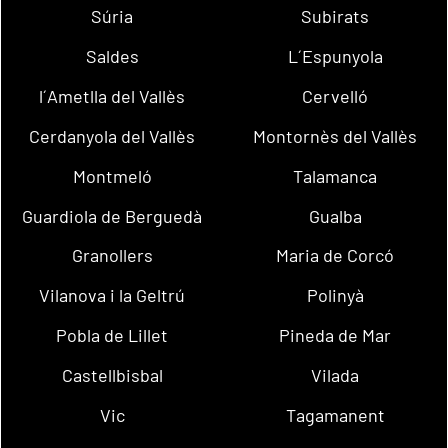
Súria
Subirats
Saldes
L´Espunyola
l´Ametlla del Vallès
Cervelló
Cerdanyola del Vallès
Montornès del Vallès
Montmeló
Talamanca
Guardiola de Berguedà
Gualba
Granollers
Maria de Corcó
Vilanova i la Geltrú
Polinyà
Pobla de Lillet
Pineda de Mar
Castellbisbal
Vilada
Vic
Tagamanent