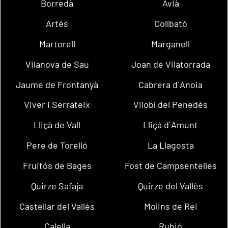
Borredà
Avià
Artés
Collbató
Martorell
Marganell
Vilanova de Sau
Joan de Vilatorrada
Jaume de Frontanyà
Cabrera d´Anoia
Viver i Serrateix
Vilobí del Penedès
Lliçà de Vall
Lliçà d´Amunt
Pere de Torelló
La Llagosta
Fruitós de Bages
Fost de Campsentelles
Quirze Safaja
Quirze del Vallès
Castellar del Vallès
Molins de Rei
Calella
Rubió