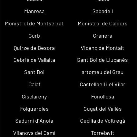
Manresa
Sabadell
Monistrol de Montserrat
Monistrol de Calders
Gurb
Granera
Quirze de Besora
Vicenç de Montalt
Cebrià de Vallalta
Sant Boi de Lluçanès
Sant Boi
artomeu del Grau
Calaf
Castellbell i el Vilar
Gisclareny
Fonollosa
Folgueroles
Cugat del Vallès
Sadurní d´Anoia
Cecília de Voltregà
Vilanova del Camí
Torrelavit