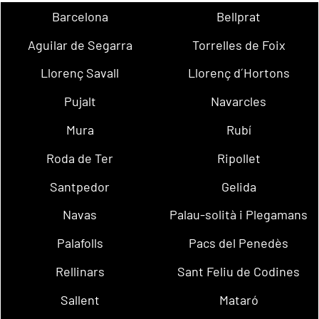
Barcelona
Bellprat
Aguilar de Segarra
Torrelles de Foix
Llorenç Savall
Llorenç d´Hortons
Pujalt
Navarcles
Mura
Rubí
Roda de Ter
Ripollet
Santpedor
Gelida
Navas
Palau-solità i Plegamans
Palafolls
Pacs del Penedès
Rellinars
Sant Feliu de Codines
Sallent
Mataró