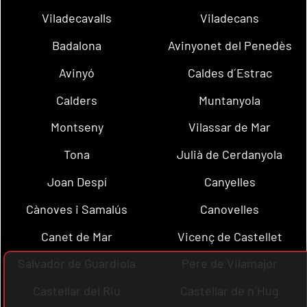
Viladecavalls
Viladecans
Badalona
Avinyonet del Penedès
Avinyó
Caldes d´Estrac
Calders
Muntanyola
Montseny
Vilassar de Mar
Tona
Julià de Cerdanyola
Joan Despí
Canyelles
Cànoves i Samalús
Canovelles
Canet de Mar
Vicenç de Castellet
Salvador de Guardiola
Pere de Vilamajor
Castellar del Riu
Castellar de n´Hug